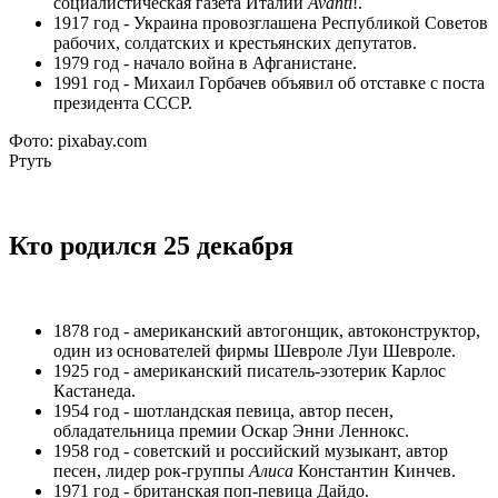
социалистическая газета Италии
Avanti
!.
1917 год - Украина провозглашена Республикой Советов
рабочих, солдатских и крестьянских депутатов.
1979 год - начало война в Афганистане.
1991 год - Михаил Горбачев объявил об отставке с поста
президента СССР.
Фото: pixabay.com
Ртуть
Кто родился 25 декабря
1878 год - американский автогонщик, автоконструктор,
один из основателей фирмы Шевроле Луи Шевроле.
1925 год - американский писатель-эзотерик Карлос
Кастанеда.
1954 год - шотландская певица, автор песен,
обладательница премии Оскар Энни Леннокс.
1958 год - советский и российский музыкант, автор
песен, лидер рок-группы
Алиса
Константин Кинчев.
1971 год - британская поп-певица Дайдо.