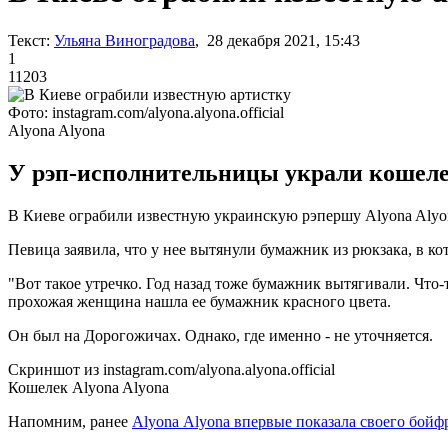
Текст:
Ульяна Виноградова
, 28 декабря 2021, 15:43
1
11203
Фото: instagram.com/alyona.alyona.official
Alyona Alyona
У рэп-исполнительницы украли кошелек
В Киеве ограбили известную украинскую рэпершу Alyona Alyona.
Певица заявила, что у нее вытянули бумажник из рюкзака, в к
"Вот такое утречко. Год назад тоже бумажник вытягивали. Что-т
прохожая женщина нашла ее бумажник красного цвета.
Он был на Дорогожичах. Однако, где именно - не уточняется.
Скриншот из instagram.com/alyona.alyona.official
Кошелек Alyona Alyona
Напомним, ранее
Аlyona Аlyona впервые показала своего бойф