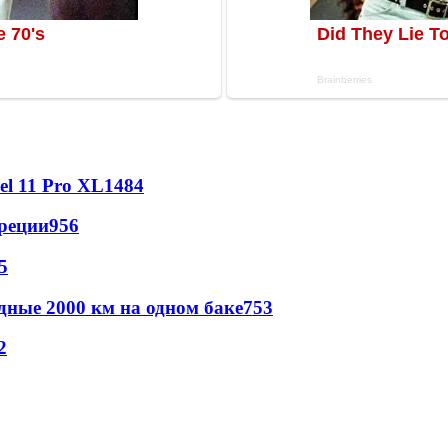
l 11 Pro XL
1484
реции
956
5
дные 2000 км на одном баке
753
2