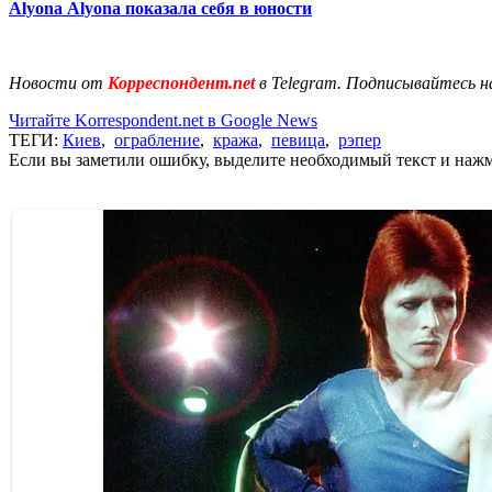
Аlyona Аlyona показала себя в юности
Новости от
Корреспондент.net
в Telegram. Подписывайтесь н
Читайте Korrespondent.net в Google News
ТЕГИ:
Киев
,
ограбление
,
кража
,
певица
,
рэпер
Если вы заметили ошибку, выделите необходимый текст и нажми