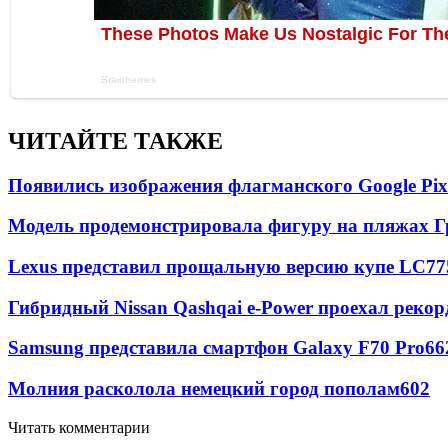
ЧИТАЙТЕ ТАКЖЕ
Появились изображения флагманского Google Pixe
Модель продемонстрировала фигуру на пляжах Г
Lexus представил прощальную версию купе LC
77
Гибридный Nissan Qashqai e-Power проехал рекор
Samsung представила смартфон Galaxy F70 Pro
66
Молния расколола немецкий город пополам
602
Читать комментарии