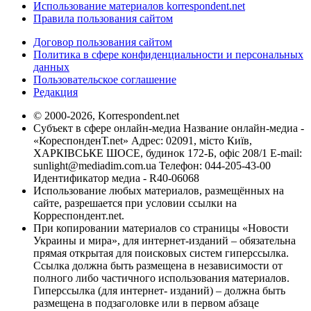
Использование материалов korrespondent.net
Правила пользования сайтом
Договор пользования сайтом
Политика в сфере конфиденциальности и персональных
данных
Пользовательское соглашение
Редакция
© 2000-2026, Korrespondent.net
Субъект в сфере онлайн-медиа Название онлайн-медиа -
«КореспонденТ.net» Адрес: 02091, місто Київ,
ХАРКІВСЬКЕ ШОСЕ, будинок 172-Б, офіс 208/1 E-mail:
sunlight@mediadim.com.ua
Телефон: 044-205-43-00
Идентификатор медиа - R40-06068
Использование любых материалов, размещённых на
сайте, разрешается при условии ссылки на
Корреспондент.net.
При копировании материалов со страницы «Новости
Украины и мира», для интернет-изданий – обязательна
прямая открытая для поисковых систем гиперссылка.
Ссылка должна быть размещена в независимости от
полного либо частичного использования материалов.
Гиперссылка (для интернет- изданий) – должна быть
размещена в подзаголовке или в первом абзаце