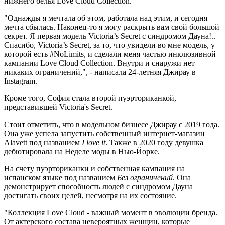
нижнего белья Love Cloud Collection.
"Однажды я мечтала об этом, работала над этим, и сегодня
мечта сбылась. Наконец-то я могу раскрыть вам свой большой
секрет. Я первая модель Victoria’s Secret с синдромом Дауна!..
Спасибо, Victoria’s Secret, за то, что увидели во мне модель, у
которой есть #NoLimits, и сделали меня частью инклюзивной
кампании Love Cloud Collection. Внутри и снаружи нет
никаких ограничений,", - написала 24-летняя Джирау в
Instagram.
Кроме того, София стала второй пуэрториканкой,
представившей Victoria's Secret.
Стоит отметить, что в модельном бизнесе Джирау с 2019 года.
Она уже успела запустить собственный интернет-магазин
Alavett под названием
I love it
. Также в 2020 году девушка
дебютировала на Неделе моды в Нью-Йорке.
На счету пуэрториканки и собственная кампания на
испанском языке под названием
Без ограничений
. Она
демонстрирует способность людей с синдромом Дауна
достигать своих целей, несмотря на их состояние.
"Коллекция Love Cloud - важный момент в эволюции бренда.
От актерского состава невероятных женщин, которые