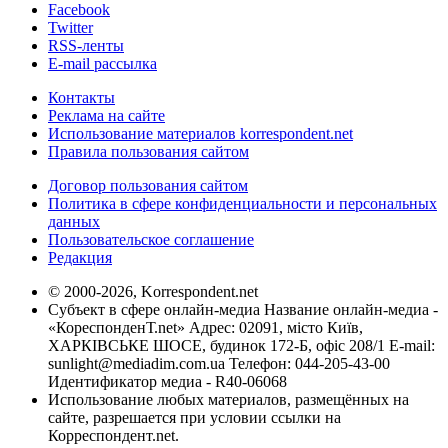
Facebook
Twitter
RSS-ленты
E-mail рассылка
Контакты
Реклама на сайте
Использование материалов korrespondent.net
Правила пользования сайтом
Договор пользования сайтом
Политика в сфере конфиденциальности и персональных
данных
Пользовательское соглашение
Редакция
© 2000-2026, Korrespondent.net
Субъект в сфере онлайн-медиа Название онлайн-медиа -
«КореспонденТ.net» Адрес: 02091, місто Київ,
ХАРКІВСЬКЕ ШОСЕ, будинок 172-Б, офіс 208/1 E-mail:
sunlight@mediadim.com.ua
Телефон: 044-205-43-00
Идентификатор медиа - R40-06068
Использование любых материалов, размещённых на
сайте, разрешается при условии ссылки на
Корреспондент.net.