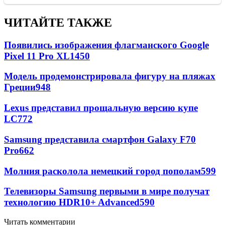
ЧИТАЙТЕ ТАКЖЕ
Появились изображения флагманского Google
Pixel 11 Pro XL
1450
Модель продемонстрировала фигуру на пляжах
Греции
948
Lexus представил прощальную версию купе
LC
772
Samsung представила смартфон Galaxy F70
Pro
662
Молния расколола немецкий город пополам
599
Телевизоры Samsung первыми в мире получат
технологию HDR10+ Advanced
590
Читать комментарии