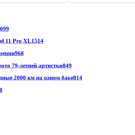
099
l 11 Pro XL
1514
реции
968
ото 79-летней артистки
849
дные 2000 км на одном баке
814
8