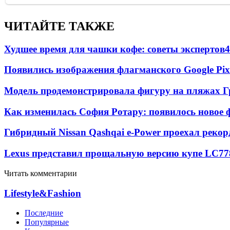
ЧИТАЙТЕ ТАКЖЕ
Худшее время для чашки кофе: советы экспертов
4
Появились изображения флагманского Google Pixe
Модель продемонстрировала фигуру на пляжах Г
Как изменилась София Ротару: появилось новое ф
Гибридный Nissan Qashqai e-Power проехал рекор
Lexus представил прощальную версию купе LC
77
Читать комментарии
Lifestyle&Fashion
Последние
Популярные