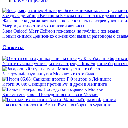
Комментируемые
Звездная дизайнер Виктория Бекхэм похвасталась идеальной ф
Жара опасна для животных: как распознать перегрев у кошки и
Умер муж известной украинской актрисы
Зірка Одіссеї Метт Деймон показався на публіці з доньками
Новый снимок Денисенко с женихом вызвал разговоры о свадь
Сюжеты
"Охотиться на лучника, а не на стрелу". Как Украине бороться 
Загадочный звук напугал Москву: что это было
Итоги 06.08: Санкции против РФ и дрон в Лейпциге
Банкет генералов. Последствия взрыва в Москве
Грязные технологии. Атаки РФ на выборы во Франции