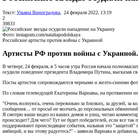
Текст:
Ульяна Виноградова
, 24 февраля 2022, 13:19
2
39833
Фото: instagram.com/nataliapodolskaya
Российские артисты против войны с Украиной
Артисты РФ против войны с Украиной. 
В четверг, 24 февраля, в 5 часов утра Россия начала полномас
осудили поведение президента Владимира Путина, высказав св
Посты артистов сопровождаются черными и желто-синими фото
По словам телеведущей Екатерины Варнавы, на протяжении нес
"Очень волнуюсь, очень переживаю за близких, за друзей, за к
сообщения… от просьб не молчать до персональных обвинений 
Я смотрю ваши видео из ваших домов и улиц, читаю комментар
происходит? Для чего? Тут не будет победителей, если все так
поддерживают происходящие события, называя это "защитой" и
амбиций, и вы этому радуетесь?" - заявила Варнава и добавила,