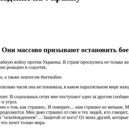
Они массово призывают остановить бое
штабную войну против Украины. В стразе проснулись не только ж
ою реакцию в соцсетях.
, а также хештегом #нетвойне.
колько часов она не понимала, в каком параллельном мире нахо
оллег. В социальных сетях мне поступают одно за другим сообщен
и угроз.
ии о том, как страшно.. И поверьте… нам страшно не меньше. 
 продолжится. Мне дико страшно от сми и тех людей, кто говорит
 "освобождением"… Защитой от кого? От моих друзей, которые 
 что хочет только мира.