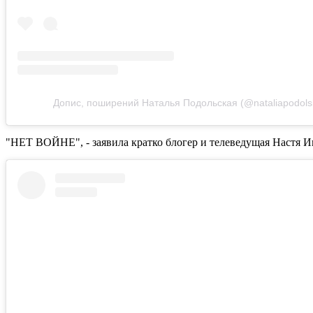
Допис, поширений Наталья Подольская (@nataliapodols
"НЕТ ВОЙНЕ", - заявила кратко блогер и телеведущая Настя И