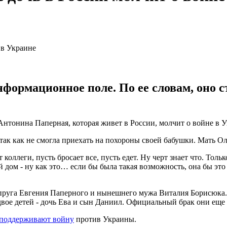
нформационное поле. По ее словам, оно с
 Антонина Паперная, которая живет в России, молчит о войне в
 так как не смогла приехать на похороны своей бабушки. Мать Ол
леги, пусть бросает все, пусть едет. Ну черт знает что. Только
 дом - ну как это… если бы была такая возможность, она бы это с
супруга Евгения Паперного и нынешнего мужа Виталия Борисюка.
ое детей - дочь Ева и сын Даниил. Официальный брак они еще 
е поддерживают войну
против Украины.