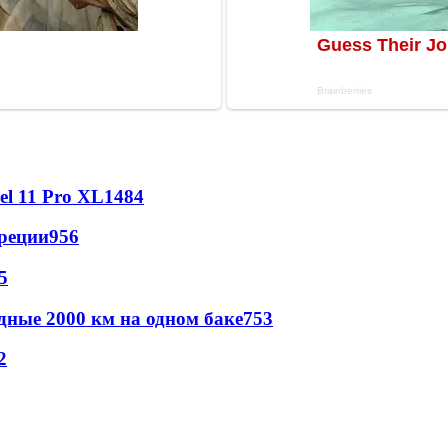
l 11 Pro XL
1484
реции
956
5
дные 2000 км на одном баке
753
2