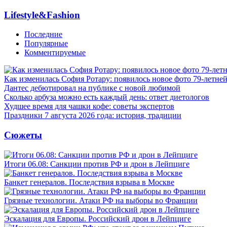
Lifestyle&Fashion
Последние
Популярные
Комментируемые
Как изменилась София Ротару: появилось новое фото 79-летней
Дантес дебютировал на публике с новой любимой
Сколько арбуза можно есть каждый день: ответ диетологов
Худшее время для чашки кофе: советы экспертов
Праздники 7 августа 2026 года: история, традиции
Сюжеты
Итоги 06.08: Санкции против РФ и дрон в Лейпциге
Банкет генералов. Последствия взрыва в Москве
Грязные технологии. Атаки РФ на выборы во Франции
Эскалация для Европы. Российский дрон в Лейпциге