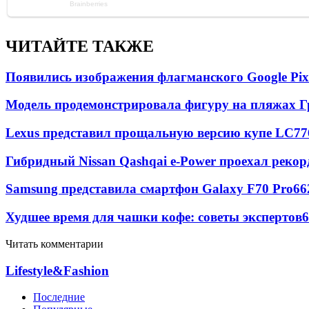
ЧИТАЙТЕ ТАКЖЕ
Появились изображения флагманского Google Pixe
Модель продемонстрировала фигуру на пляжах Г
Lexus представил прощальную версию купе LC
77
Гибридный Nissan Qashqai e-Power проехал рекор
Samsung представила смартфон Galaxy F70 Pro
66
Худшее время для чашки кофе: советы экспертов
6
Читать комментарии
Lifestyle&Fashion
Последние