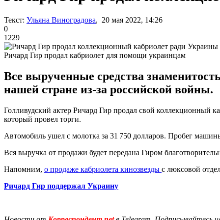
Текст:
Ульяна Виноградова
, 20 мая 2022, 14:26
0
1229
Ричард Гир продал кабриолет для помощи украинцам
Все вырученные средства знаменитост
нашей стране из-за российской войны.
Голливудский актер Ричард Гир продал свой коллекционный ка
который провел торги.
Автомобиль ушел с молотка за 31 750 долларов. Пробег машины
Вся выручка от продажи будет передана Гиром благотворительн
Напомним,
о продаже кабриолета кинозвезды
с люксовой отде
Ричард Гир поддержал Украину
Новости от
Корреспондент.net
в Telegram. Подписывайтесь н