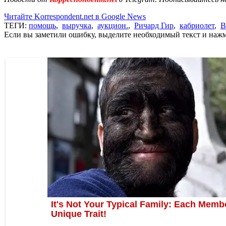
Читайте Korrespondent.net в Google News
ТЕГИ:
помощь
,
выручка
,
аукцион.
,
Ричард Гир
,
кабриолет
,
В
Если вы заметили ошибку, выделите необходимый текст и нажми