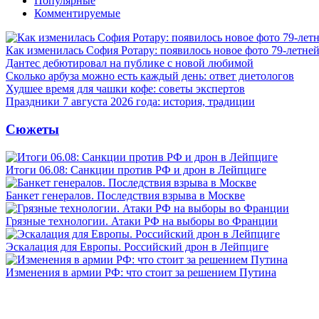
Популярные
Комментируемые
Как изменилась София Ротару: появилось новое фото 79-летней
Дантес дебютировал на публике с новой любимой
Сколько арбуза можно есть каждый день: ответ диетологов
Худшее время для чашки кофе: советы экспертов
Праздники 7 августа 2026 года: история, традиции
Сюжеты
Итоги 06.08: Санкции против РФ и дрон в Лейпциге
Банкет генералов. Последствия взрыва в Москве
Грязные технологии. Атаки РФ на выборы во Франции
Эскалация для Европы. Российский дрон в Лейпциге
Изменения в армии РФ: что стоит за решением Путина