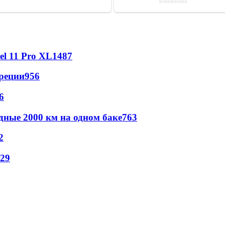
l 11 Pro XL
1487
реции
956
6
дные 2000 км на одном баке
763
2
29