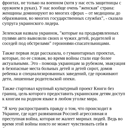
фронтах, не только на военном (хотя у нас есть защитницы с
оружием в руках). У нас вообще очень "женская" страна:
женщины доминируют во многих сферах – от медицины до
образования, во многих государственных службах", - сказала
супруга украинского лидера.
Зеленская назвала украинок, "которые на продырявленных
пулями авто вывозили своих и чужих детей, родителей и
соседей под обстрелами" героинями-спасательницами.
Также первая леди рассказала, о гуманитарных проектах,
которые, по ее словам, во время войны стали еще более
актуальными. Это - помощь украинцам за рубежом, эвакуация
в безопасные места больных детей и детей сирот, домов
ребенка и специализированных заведений, где проживают
дети, лишенные родительской опеки.
Также стартовал крупный культурный проект Книги без
границ, цель которого предоставить украинским детям доступ
к книгам на родном языке в любом уголке мира.
"Я хочу распространять правду о том, что происходит в
Украине, где идет развязанная Россией агрессивная и
преступная война, которая не жалеет мирных людей. Ведь во
время этой войны никто не может чувствовать себя в