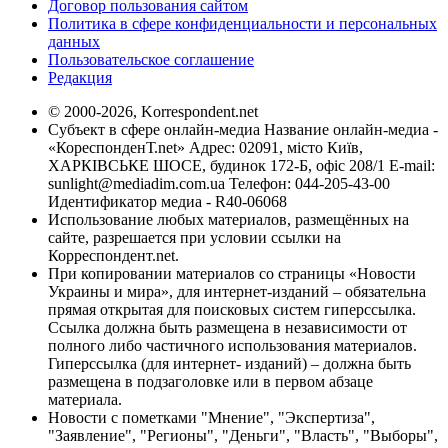
Договор пользования сайтом
Политика в сфере конфиденциальности и персональных
данных
Пользовательское соглашение
Редакция
© 2000-2026, Korrespondent.net
Субъект в сфере онлайн-медиа Название онлайн-медиа -
«КореспонденТ.net» Адрес: 02091, місто Київ,
ХАРКІВСЬКЕ ШОСЕ, будинок 172-Б, офіс 208/1 E-mail:
sunlight@mediadim.com.ua
Телефон: 044-205-43-00
Идентификатор медиа - R40-06068
Использование любых материалов, размещённых на
сайте, разрешается при условии ссылки на
Корреспондент.net.
При копировании материалов со страницы «Новости
Украины и мира», для интернет-изданий – обязательна
прямая открытая для поисковых систем гиперссылка.
Ссылка должна быть размещена в независимости от
полного либо частичного использования материалов.
Гиперссылка (для интернет- изданий) – должна быть
размещена в подзаголовке или в первом абзаце
материала.
Новости с пометками "Мнение", "Экспертиза",
"Заявление", "Регионы", "Деньги", "Власть", "Выборы",