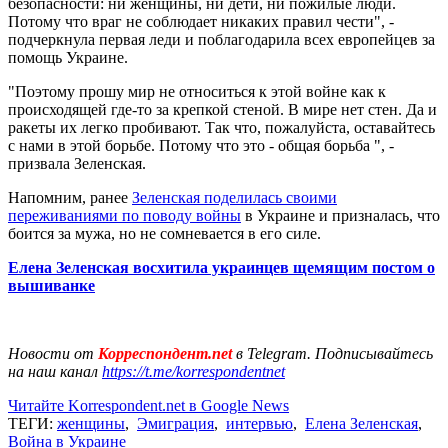
безопасности: ни женщины, ни дети, ни пожилые люди.
Потому что враг не соблюдает никаких правил чести", -
подчеркнула первая леди и поблагодарила всех европейцев за
помощь Украине.
"Поэтому прошу мир не относиться к этой войне как к
происходящей где-то за крепкой стеной. В мире нет стен. Да и
ракеты их легко пробивают. Так что, пожалуйста, оставайтесь
с нами в этой борьбе. Потому что это - общая борьба ", -
призвала Зеленская.
Напомним, ранее
Зеленская поделилась своими
переживаниями по поводу войны
в Украине и призналась, что
боится за мужа, но не сомневается в его силе.
Елена Зеленская восхитила украинцев щемящим постом о
вышиванке
Новости от
Корреспондент.net
в Telegram. Подписывайтесь
на наш канал
https://t.me/korrespondentnet
Читайте Korrespondent.net в Google News
ТЕГИ:
женщины
,
Эмиграция
,
интервью
,
Елена Зеленская
,
Война в Украине