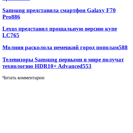
Samsung представила смартфон Galaxy F70
Pro
886
Lexus представил прощальную версию купе
LC
765
Молния расколола немецкий город пополам
588
Телевизоры Samsung первыми в мире получат
технологию HDR10+ Advanced
553
Читать комментарии