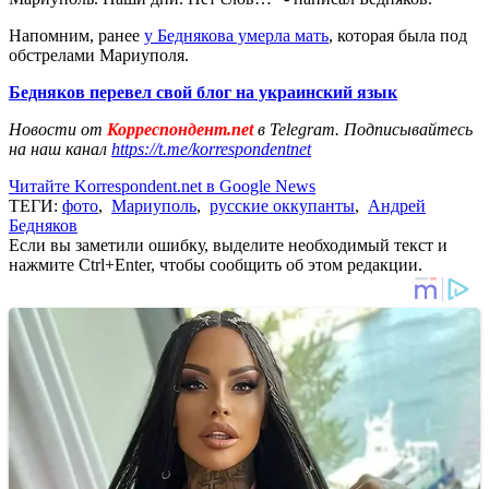
Напомним, ранее
у Беднякова умерла мать
, которая была под
обстрелами Мариуполя.
Бедняков перевел свой блог на украинский язык
Новости от
Корреспондент.net
в Telegram. Подписывайтесь
на наш канал
https://t.me/korrespondentnet
Читайте Korrespondent.net в Google News
ТЕГИ:
фото
,
Мариуполь
,
русские оккупанты
,
Андрей
Бедняков
Если вы заметили ошибку, выделите необходимый текст и
нажмите Ctrl+Enter, чтобы сообщить об этом редакции.