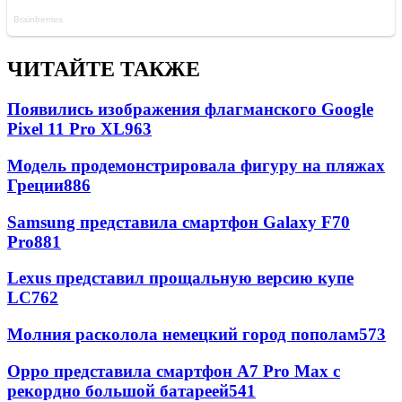
ЧИТАЙТЕ ТАКЖЕ
Появились изображения флагманского Google
Pixel 11 Pro XL
963
Модель продемонстрировала фигуру на пляжах
Греции
886
Samsung представила смартфон Galaxy F70
Pro
881
Lexus представил прощальную версию купе
LC
762
Молния расколола немецкий город пополам
573
Oppo представила смартфон A7 Pro Max с
рекордно большой батареей
541