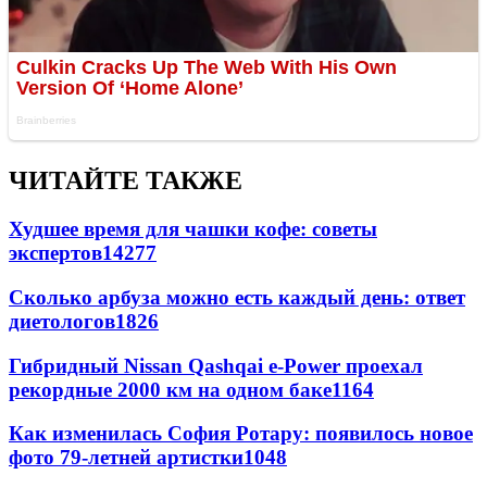
ЧИТАЙТЕ ТАКЖЕ
Худшее время для чашки кофе: советы
экспертов
14277
Сколько арбуза можно есть каждый день: ответ
диетологов
1826
Гибридный Nissan Qashqai e-Power проехал
рекордные 2000 км на одном баке
1164
Как изменилась София Ротару: появилось новое
фото 79-летней артистки
1048