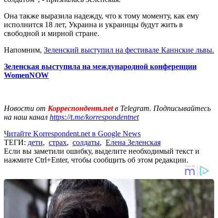
Она также выразила надежду, что к тому моменту, как ему
исполнится 18 лет, Украина и украинцы будут жить в
свободной и мирной стране.
Напомним,
Зеленский выступил на фестивале Каннские львы.
Зеленская выступила на международной конференции
WomenNOW
Новости от
Корреспондент.net
в Telegram. Подписывайтесь
на наш канал
https://t.me/korrespondentnet
Читайте Korrespondent.net в Google News
ТЕГИ:
дети
,
страх
,
солдаты
,
Елена Зеленская
Если вы заметили ошибку, выделите необходимый текст и
нажмите Ctrl+Enter, чтобы сообщить об этом редакции.