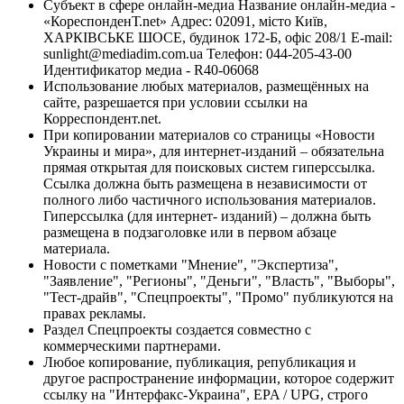
Субъект в сфере онлайн-медиа Название онлайн-медиа -
«КореспонденТ.net» Адрес: 02091, місто Київ,
ХАРКІВСЬКЕ ШОСЕ, будинок 172-Б, офіс 208/1 E-mail:
sunlight@mediadim.com.ua
Телефон: 044-205-43-00
Идентификатор медиа - R40-06068
Использование любых материалов, размещённых на
сайте, разрешается при условии ссылки на
Корреспондент.net.
При копировании материалов со страницы «Новости
Украины и мира», для интернет-изданий – обязательна
прямая открытая для поисковых систем гиперссылка.
Ссылка должна быть размещена в независимости от
полного либо частичного использования материалов.
Гиперссылка (для интернет- изданий) – должна быть
размещена в подзаголовке или в первом абзаце
материала.
Новости с пометками "Мнение", "Экспертиза",
"Заявление", "Регионы", "Деньги", "Власть", "Выборы",
"Тест-драйв", "Спецпроекты", "Промо" публикуются на
правах рекламы.
Раздел Спецпроекты создается совместно с
коммерческими партнерами.
Любое копирование, публикация, републикация и
другое распространение информации, которое содержит
ссылку на "Интерфакс-Украина", EPA / UPG, строго