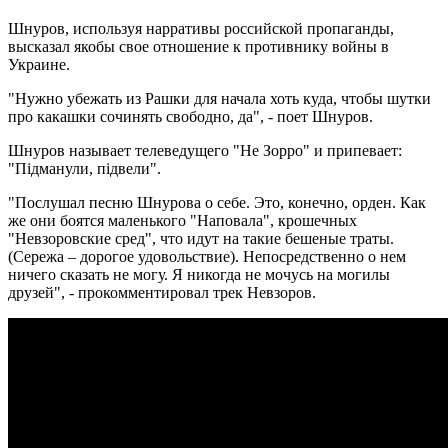
Шнуров, используя нарративы российской пропаганды,
высказал якобы свое отношение к противнику войны в
Украине.
"Нужно убежать из Рашки для начала хоть куда, чтобы шутки
про какашки сочинять свободно, да", - поет Шнуров.
Шнуров называет телеведущего "Не Зорро" и припевает:
"Підманули, підвели".
"Послушал песню Шнурова о себе. Это, конечно, орден. Как
же они боятся маленького "Наповала", крошечных
"Невзоровские сред", что идут на такие бешеные траты.
(Сережа – дорогое удовольствие). Непосредственно о нем
ничего сказать не могу. Я никогда не мочусь на могилы
друзей", - прокомментировал трек Невзоров.