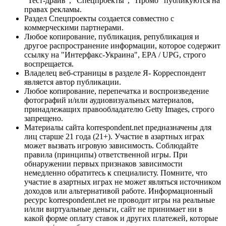
"Тест-драйв", "Спецпроекты", "Промо" публикуются на
правах рекламы.
Раздел Спецпроекты создается совместно с
коммерческими партнерами.
Любое копирование, публикация, републикация и
другое распространение информации, которое содержит
ссылку на "Интерфакс-Украина", EPA / UPG, строго
воспрещается.
Владелец веб-страницы в разделе Я- Корреспондент
является автор публикации.
Любое копирование, перепечатка и воспроизведение
фотографий и/или аудиовизуальных материалов,
принадлежащих правообладателю Getty Images, строго
запрещено.
Материалы сайта korrespondent.net предназначены для
лиц старше 21 года (21+). Участие в азартных играх
может вызвать игровую зависимость. Соблюдайте
правила (принципы) ответственной игры. При
обнаружении первых признаков зависимости
немедленно обратитесь к специалисту. Помните, что
участие в азартных играх не может являться источником
доходов или альтернативой работе. Информационный
ресурс korrespondent.net не проводит игры на реальные
и/или виртуальные деньги, сайт не принимает ни в
какой форме оплату ставок и других платежей, которые