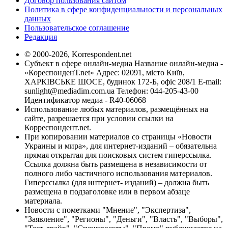
Договор пользования сайтом
Политика в сфере конфиденциальности и персональных
данных
Пользовательское соглашение
Редакция
© 2000-2026, Korrespondent.net
Субъект в сфере онлайн-медиа Название онлайн-медиа -
«КореспонденТ.net» Адрес: 02091, місто Київ,
ХАРКІВСЬКЕ ШОСЕ, будинок 172-Б, офіс 208/1 E-mail:
sunlight@mediadim.com.ua
Телефон: 044-205-43-00
Идентификатор медиа - R40-06068
Использование любых материалов, размещённых на
сайте, разрешается при условии ссылки на
Корреспондент.net.
При копировании материалов со страницы «Новости
Украины и мира», для интернет-изданий – обязательна
прямая открытая для поисковых систем гиперссылка.
Ссылка должна быть размещена в независимости от
полного либо частичного использования материалов.
Гиперссылка (для интернет- изданий) – должна быть
размещена в подзаголовке или в первом абзаце
материала.
Новости с пометками "Мнение", "Экспертиза",
"Заявление", "Регионы", "Деньги", "Власть", "Выборы",