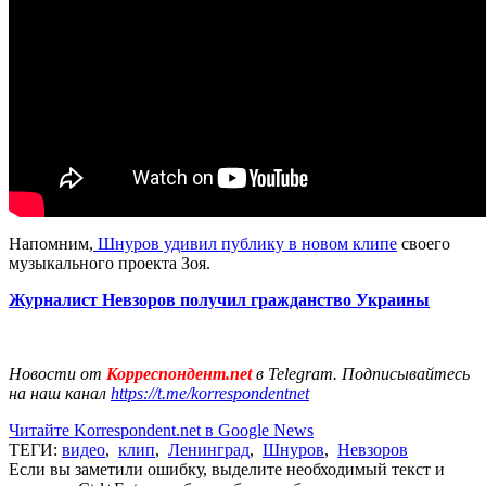
Напомним,
Шнуров удивил публику в новом клипе
своего
музыкального проекта Зоя.
Журналист Невзоров получил гражданство Украины
Новости от
Корреспондент.net
в Telegram. Подписывайтесь
на наш канал
https://t.me/korrespondentnet
Читайте Korrespondent.net в Google News
ТЕГИ:
видео
,
клип
,
Ленинград
,
Шнуров
,
Невзоров
Если вы заметили ошибку, выделите необходимый текст и