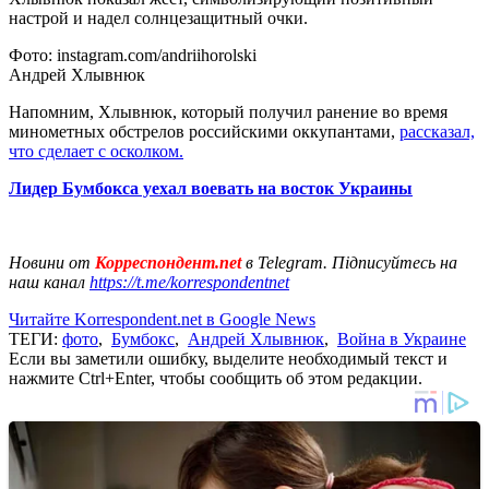
настрой и надел солнцезащитный очки.
Фото: instagram.com/andriihorolski
Андрей Хлывнюк
Напомним, Хлывнюк, который получил ранение во время
минометных обстрелов российскими оккупантами,
рассказал,
что сделает с осколком.
Лидер Бумбокса уехал воевать на восток Украины
Новини от
Корреспондент.net
в Telegram. Підписуйтесь на
наш канал
https://t.me/korrespondentnet
Читайте Korrespondent.net в Google News
ТЕГИ:
фото
,
Бумбокс
,
Андрей Хлывнюк
,
Война в Украине
Если вы заметили ошибку, выделите необходимый текст и
нажмите Ctrl+Enter, чтобы сообщить об этом редакции.