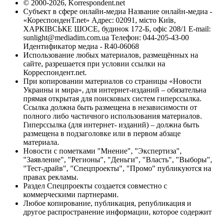
© 2000-2026, Korrespondent.net
Субъект в сфере онлайн-медиа Название онлайн-медиа -
«КореспонденТ.net» Адрес: 02091, місто Київ,
ХАРКІВСЬКЕ ШОСЕ, будинок 172-Б, офіс 208/1 E-mail:
sunlight@mediadim.com.ua
Телефон: 044-205-43-00
Идентификатор медиа - R40-06068
Использование любых материалов, размещённых на
сайте, разрешается при условии ссылки на
Корреспондент.net.
При копировании материалов со страницы «Новости
Украины и мира», для интернет-изданий – обязательна
прямая открытая для поисковых систем гиперссылка.
Ссылка должна быть размещена в независимости от
полного либо частичного использования материалов.
Гиперссылка (для интернет- изданий) – должна быть
размещена в подзаголовке или в первом абзаце
материала.
Новости с пометками "Мнение", "Экспертиза",
"Заявление", "Регионы", "Деньги", "Власть", "Выборы",
"Тест-драйв", "Спецпроекты", "Промо" публикуются на
правах рекламы.
Раздел Спецпроекты создается совместно с
коммерческими партнерами.
Любое копирование, публикация, републикация и
другое распространение информации, которое содержит