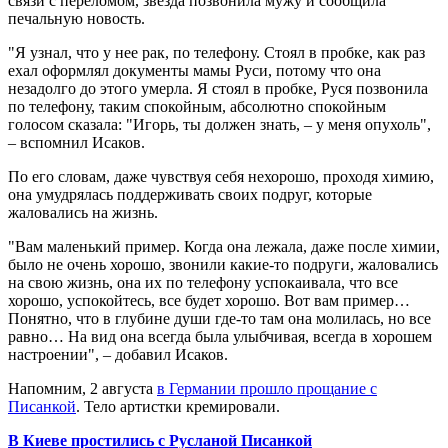
связи с переломом, звезда позвонила мужу и сообщила
печальную новость.
"Я узнал, что у нее рак, по телефону. Стоял в пробке, как раз
ехал оформлял документы мамы Руси, потому что она
незадолго до этого умерла. Я стоял в пробке, Руся позвонила
по телефону, таким спокойным, абсолютно спокойным
голосом сказала: "Игорь, ты должен знать, – у меня опухоль",
– вспомнил Исаков.
По его словам, даже чувствуя себя нехорошо, проходя химию,
она умудрялась поддерживать своих подруг, которые
жаловались на жизнь.
"Вам маленький пример. Когда она лежала, даже после химии,
было не очень хорошо, звонили какие-то подруги, жаловались
на свою жизнь, она их по телефону успокаивала, что все
хорошо, успокойтесь, все будет хорошо. Вот вам пример…
Понятно, что в глубине души где-то там она молилась, но все
равно… На вид она всегда была улыбчивая, всегда в хорошем
настроении", – добавил Исаков.
Напомним, 2 августа
в Германии прошло прощание с
Писанкой
. Тело артистки кремировали.
В Киеве простились с Русланой Писанкой