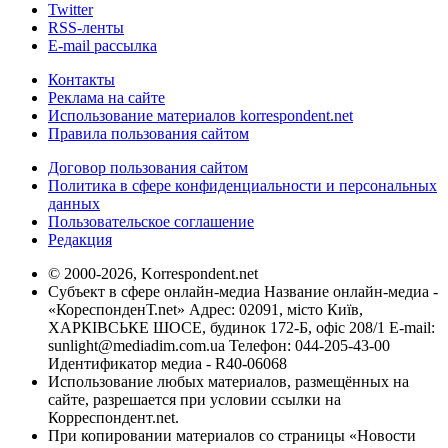
Twitter
RSS-ленты
E-mail рассылка
Контакты
Реклама на сайте
Использование материалов korrespondent.net
Правила пользования сайтом
Договор пользования сайтом
Политика в сфере конфиденциальности и персональных
данных
Пользовательское соглашение
Редакция
© 2000-2026, Korrespondent.net
Субъект в сфере онлайн-медиа Название онлайн-медиа -
«КореспонденТ.net» Адрес: 02091, місто Київ,
ХАРКІВСЬКЕ ШОСЕ, будинок 172-Б, офіс 208/1 E-mail:
sunlight@mediadim.com.ua
Телефон: 044-205-43-00
Идентификатор медиа - R40-06068
Использование любых материалов, размещённых на
сайте, разрешается при условии ссылки на
Корреспондент.net.
При копировании материалов со страницы «Новости