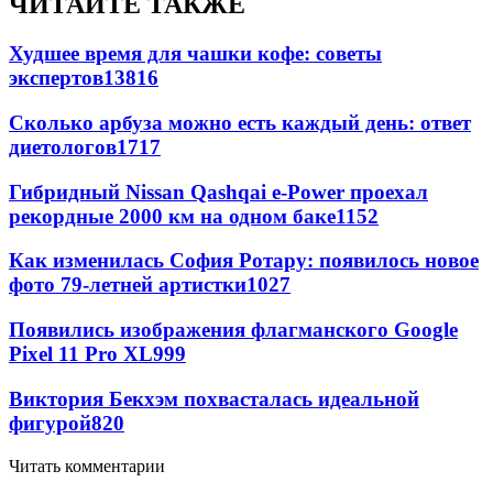
ЧИТАЙТЕ ТАКЖЕ
Худшее время для чашки кофе: советы
экспертов
13816
Сколько арбуза можно есть каждый день: ответ
диетологов
1717
Гибридный Nissan Qashqai e-Power проехал
рекордные 2000 км на одном баке
1152
Как изменилась София Ротару: появилось новое
фото 79-летней артистки
1027
Появились изображения флагманского Google
Pixel 11 Pro XL
999
Виктория Бекхэм похвасталась идеальной
фигурой
820
Читать комментарии