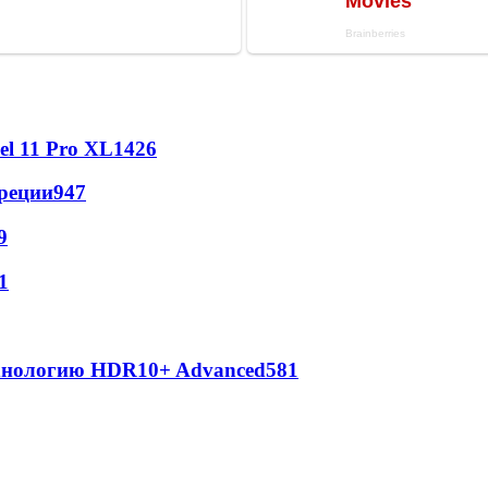
l 11 Pro XL
1426
реции
947
9
1
ехнологию HDR10+ Advanced
581