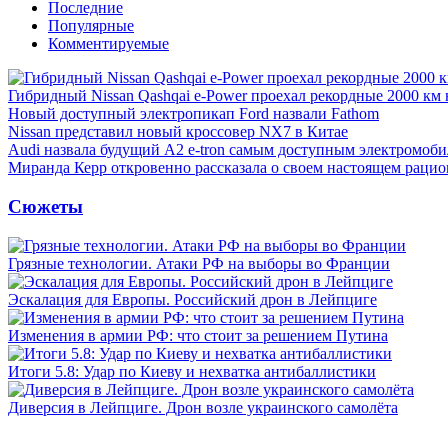
Последние
Популярные
Комментируемые
Гибридный Nissan Qashqai e-Power проехал рекордные 2000 км 
Новый доступный электропикап Ford назвали Fathom
Nissan представил новый кроссовер NX7 в Китае
Audi назвала будущий A2 e-tron самым доступным электромоби
Миранда Керр откровенно рассказала о своем настоящем рацио
Сюжеты
Грязные технологии. Атаки РФ на выборы во Франции
Эскалация для Европы. Российский дрон в Лейпциге
Изменения в армии РФ: что стоит за решением Путина
Итоги 5.8: Удар по Киеву и нехватка антибаллистики
Диверсия в Лейпциге. Дрон возле украинского самолёта