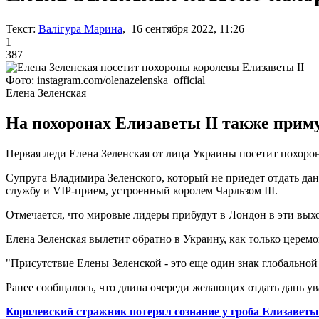
Текст:
Валігура Марина
, 16 сентября 2022, 11:26
1
387
Фото: instagram.com/olenazelenska_official
Елена Зеленская
На похоронах Елизаветы II также приму
Первая леди Елена Зеленская от лица Украины посетит похоро
Супруга Владимира Зеленского, который не приедет отдать да
службу и VIP-прием, устроенный королем Чарльзом III.
Отмечается, что мировые лидеры прибудут в Лондон в эти выход
Елена Зеленская вылетит обратно в Украину, как только церемо
"Присутствие Елены Зеленской - это еще один знак глобальной 
Ранее сообщалось, что длина очереди желающих отдать дань ув
Королевский стражник потерял сознание у гроба Елизаветы