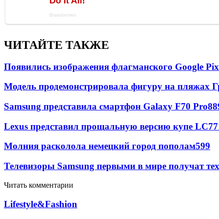
ЧИТАЙТЕ ТАКЖЕ
Появились изображения флагманского Google Pixe
Модель продемонстрировала фигуру на пляжах Г
Samsung представила смартфон Galaxy F70 Pro
88
Lexus представил прощальную версию купе LC
77
Молния расколола немецкий город пополам
599
Телевизоры Samsung первыми в мире получат т
Читать комментарии
Lifestyle&Fashion