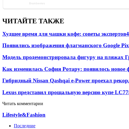
ЧИТАЙТЕ ТАКЖЕ
Худшее время для чашки кофе: советы экспертов
4
Появились изображения флагманского Google Pixe
Модель продемонстрировала фигуру на пляжах Г
Как изменилась София Ротару: появилось новое ф
Гибридный Nissan Qashqai e-Power проехал рекор
Lexus представил прощальную версию купе LC
77
Читать комментарии
Lifestyle&Fashion
Последние