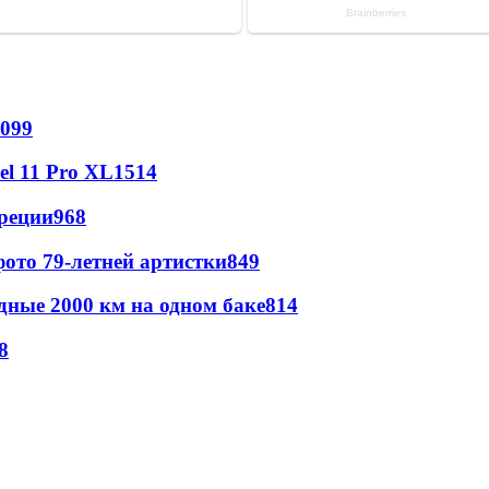
099
l 11 Pro XL
1514
реции
968
ото 79-летней артистки
849
дные 2000 км на одном баке
814
8