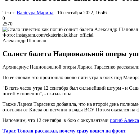
Текст:
Валігура Марина
, 16 сентября 2022, 16:46
0
2570
Фото: instagram.com/ekaterinakukhar_official
Александр Шаповал
Солист балета Национальной оперы уше
Архивариус Национальной оперы Лариса Тарасенко рассказали
По ее словам это произошло около пяти утра в боях под Майор
"В пять часов утра 12 сентября был сильнейший штурм - и Саш
погиб мгновенно", - сказала она.
Также Лариса Тарасенко добавила, что на второй день полном
отогнали от Киева он вступил в ряды ВСУ. Потом оказался на 
Напомним, что 12 сентября в бою с оккупантами
погиб Алекс
Тарас Тополя рассказал, почему сразу пошел на фронт