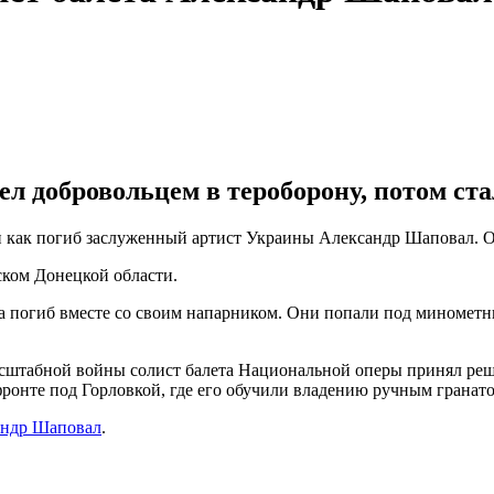
л добровольцем в тероборону, потом ст
 как погиб заслуженный артист Украины Александр Шаповал. О
ском Донецкой области.
а погиб вместе со своим напарником. Они попали под минометны
асштабной войны солист балета Национальной оперы принял реше
фронте под Горловкой, где его обучили владению ручным гранат
андр Шаповал
.