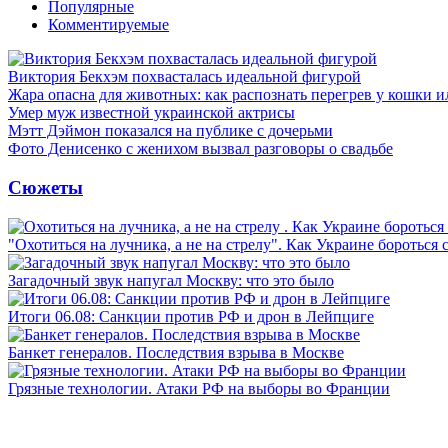
Популярные
Комментируемые
Виктория Бекхэм похвасталась идеальной фигурой
Жара опасна для животных: как распознать перегрев у кошки и
Умер муж известной украинской актрисы
Мэтт Дэймон показался на публике с дочерьми
Фото Денисенко с женихом вызвал разговоры о свадьбе
Сюжеты
"Охотиться на лучника, а не на стрелу". Как Украине бороться 
Загадочный звук напугал Москву: что это было
Итоги 06.08: Санкции против РФ и дрон в Лейпциге
Банкет генералов. Последствия взрыва в Москве
Грязные технологии. Атаки РФ на выборы во Франции