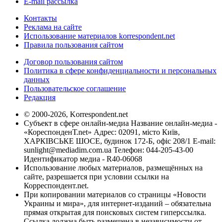
E-mail рассылка
Контакты
Реклама на сайте
Использование материалов korrespondent.net
Правила пользования сайтом
Договор пользования сайтом
Политика в сфере конфиденциальности и персональных
данных
Пользовательское соглашение
Редакция
© 2000-2026, Korrespondent.net
Субъект в сфере онлайн-медиа Название онлайн-медиа -
«КореспонденТ.net» Адрес: 02091, місто Київ,
ХАРКІВСЬКЕ ШОСЕ, будинок 172-Б, офіс 208/1 E-mail:
sunlight@mediadim.com.ua
Телефон: 044-205-43-00
Идентификатор медиа - R40-06068
Использование любых материалов, размещённых на
сайте, разрешается при условии ссылки на
Корреспондент.net.
При копировании материалов со страницы «Новости
Украины и мира», для интернет-изданий – обязательна
прямая открытая для поисковых систем гиперссылка.
Ссылка должна быть размещена в независимости от