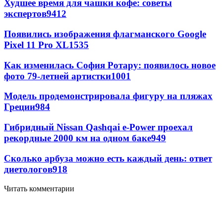
Худшее время для чашки кофе: советы
экспертов
9412
Появились изображения флагманского Google
Pixel 11 Pro XL
1535
Как изменилась София Ротару: появилось новое
фото 79-летней артистки
1001
Модель продемонстрировала фигуру на пляжах
Греции
984
Гибридный Nissan Qashqai e-Power проехал
рекордные 2000 км на одном баке
949
Сколько арбуза можно есть каждый день: ответ
диетологов
918
Читать комментарии