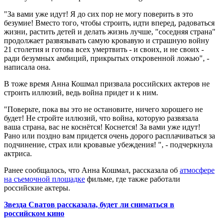
"За вами уже идут! Я до сих пор не могу поверить в это
безумие! Вместо того, чтобы строить, идти вперед, радоваться
жизни, растить детей и делать жизнь лучше, "соседняя страна"
продолжает развязывать самую кровавую и страшную войну
21 столетия и готова всех умертвить - и своих, и не своих -
ради безумных амбиций, прикрытых откровенной ложью", -
написала она.
В тоже время Анна Кошмал призвала российских актеров не
строить иллюзий, ведь война придет и к ним.
"Поверьте, пока вы это не остановите, ничего хорошего не
будет! Не стройте иллюзий, что война, которую развязала
ваша страна, вас не коснётся! Коснется! За вами уже идут!
Рано или поздно вам придется очень дорого расплачиваться за
подчинение, страх или кровавые убеждения! ", - подчеркнула
актриса.
Ранее сообщалось, что Анна Кошмал, рассказала об
атмосфере
на съемочной площадке
фильме, где также работали
российские актеры.
Звезда Сватов рассказала, будет ли сниматься в
российском кино