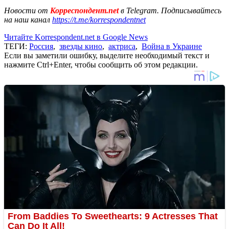
Новости от
Корреспондент.net
в Telegram. Подписывайтесь
на наш канал
https://t.me/korrespondentnet
Читайте Korrespondent.net в Google News
ТЕГИ:
Россия
,
звезды кино
,
актриса
,
Война в Украине
Если вы заметили ошибку, выделите необходимый текст и
нажмите Ctrl+Enter, чтобы сообщить об этом редакции.