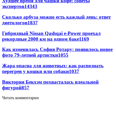
Худшее время для чашки кофе: советы
экспертов
14343
Сколько арбуза можно есть каждый день: ответ
диетологов
1837
Гибридный Nissan Qashqai e-Power проехал
рекордные 2000 км на одном баке
1169
Как изменилась София Ротару: появилось новое
фото 79-летней артистки
1055
Жара опасна для животных: как распознать
перегрев у кошки или собаки
1037
Виктория Бекхэм похвасталась идеальной
фигурой
857
Читать комментарии