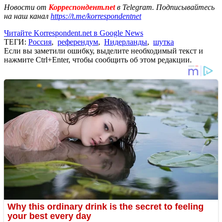
Новости от
Корреспондент.net
в Telegram. Подписывайтесь
на наш канал
https://t.me/korrespondentnet
Читайте Korrespondent.net в Google News
ТЕГИ:
Россия
,
референдум
,
Нидерланды
,
шутка
Если вы заметили ошибку, выделите необходимый текст и
нажмите Ctrl+Enter, чтобы сообщить об этом редакции.