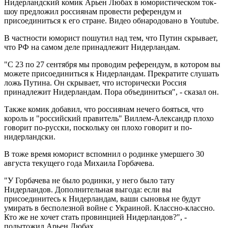
Нидерландский комик Арьен Любах в юмористическом ток-
шоу предложил россиянам провести референдум и
присоединиться к его стране. Видео обнародовано в Youtube.
В частности юморист пошутил над тем, что Путин скрывает,
что РФ на самом деле принадлежит Нидерландам.
"С 23 по 27 сентября мы проводим референдум, в котором вы
можете присоединиться к Нидерландам. Прекратите слушать
ложь Путина. Он скрывает, что исторически Россия
принадлежит Нидерландам. Пора объединиться", - сказал он.
Также комик добавил, что россиянам нечего бояться, что
король и "российский правитель" Виллем-Александр плохо
говорит по-русски, поскольку он плохо говорит и по-
нидерландски.
В тоже время юморист вспомнил о родинке умершего 30
августа текущего года Михаила Горбачева.
"У Горбачева не было родинки, у него было тату
Нидерландов. Дополнительная выгода: если вы
присоединитесь к Нидерландам, ваши сыновья не будут
умирать в бесполезной войне с Украиной. Классно-классно.
Кто же не хочет стать провинцией Нидерландов?", -
подытожил Арьен Любах.