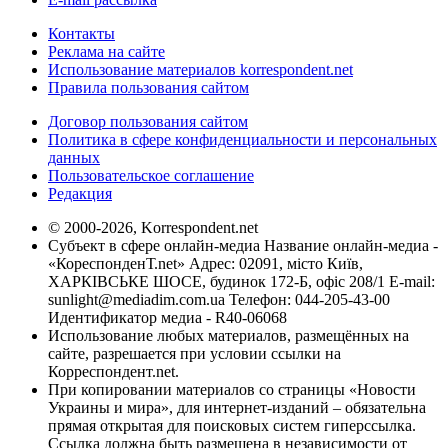
Контакты
Реклама на сайте
Использование материалов korrespondent.net
Правила пользования сайтом
Договор пользования сайтом
Политика в сфере конфиденциальности и персональных
данных
Пользовательское соглашение
Редакция
© 2000-2026, Korrespondent.net
Субъект в сфере онлайн-медиа Название онлайн-медиа -
«КореспонденТ.net» Адрес: 02091, місто Київ,
ХАРКІВСЬКЕ ШОСЕ, будинок 172-Б, офіс 208/1 E-mail:
sunlight@mediadim.com.ua
Телефон: 044-205-43-00
Идентификатор медиа - R40-06068
Использование любых материалов, размещённых на
сайте, разрешается при условии ссылки на
Корреспондент.net.
При копировании материалов со страницы «Новости
Украины и мира», для интернет-изданий – обязательна
прямая открытая для поисковых систем гиперссылка.
Ссылка должна быть размещена в независимости от