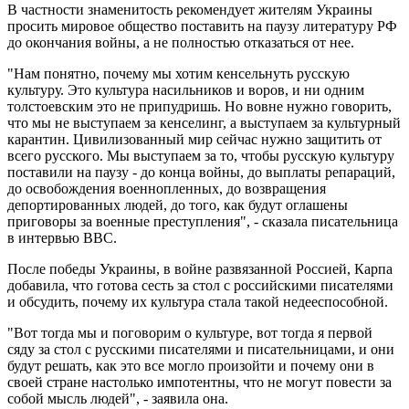
В частности знаменитость рекомендует жителям Украины
просить мировое общество поставить на паузу литературу РФ
до окончания войны, а не полностью отказаться от нее.
"Нам понятно, почему мы хотим кенсельнуть русскую
культуру. Это культура насильников и воров, и ни одним
толстоевским это не припудришь. Но вовне нужно говорить,
что мы не выступаем за кенселинг, а выступаем за культурный
карантин. Цивилизованный мир сейчас нужно защитить от
всего русского. Мы выступаем за то, чтобы русскую культуру
поставили на паузу - до конца войны, до выплаты репараций,
до освобождения военнопленных, до возвращения
депортированных людей, до того, как будут оглашены
приговоры за военные преступления", - сказала писательница
в интервью ВВС.
После победы Украины, в войне развязанной Россией, Карпа
добавила, что готова сесть за стол с российскими писателями
и обсудить, почему их культура стала такой недееспособной.
"Вот тогда мы и поговорим о культуре, вот тогда я первой
сяду за стол с русскими писателями и писательницами, и они
будут решать, как это все могло произойти и почему они в
своей стране настолько импотентны, что не могут повести за
собой мысль людей", - заявила она.