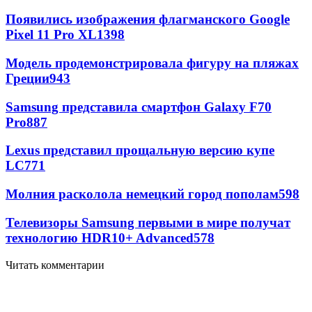
Появились изображения флагманского Google
Pixel 11 Pro XL
1398
Модель продемонстрировала фигуру на пляжах
Греции
943
Samsung представила смартфон Galaxy F70
Pro
887
Lexus представил прощальную версию купе
LC
771
Молния расколола немецкий город пополам
598
Телевизоры Samsung первыми в мире получат
технологию HDR10+ Advanced
578
Читать комментарии