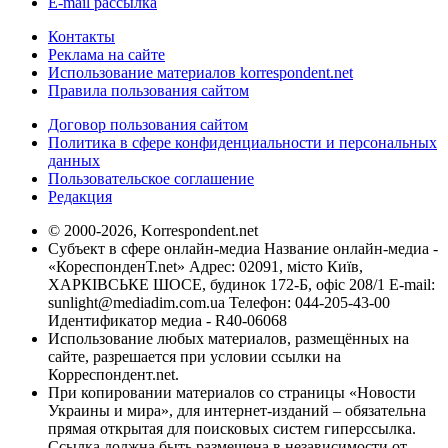
E-mail рассылка
Контакты
Реклама на сайте
Использование материалов korrespondent.net
Правила пользования сайтом
Договор пользования сайтом
Политика в сфере конфиденциальности и персональных
данных
Пользовательское соглашение
Редакция
© 2000-2026, Korrespondent.net
Субъект в сфере онлайн-медиа Название онлайн-медиа -
«КореспонденТ.net» Адрес: 02091, місто Київ,
ХАРКІВСЬКЕ ШОСЕ, будинок 172-Б, офіс 208/1 E-mail:
sunlight@mediadim.com.ua
Телефон: 044-205-43-00
Идентификатор медиа - R40-06068
Использование любых материалов, размещённых на
сайте, разрешается при условии ссылки на
Корреспондент.net.
При копировании материалов со страницы «Новости
Украины и мира», для интернет-изданий – обязательна
прямая открытая для поисковых систем гиперссылка.
Ссылка должна быть размещена в независимости от