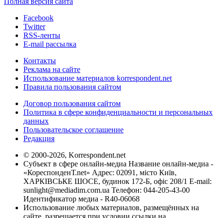
Полная версия сайта
Facebook
Twitter
RSS-ленты
E-mail рассылка
Контакты
Реклама на сайте
Использование материалов korrespondent.net
Правила пользования сайтом
Договор пользования сайтом
Политика в сфере конфиденциальности и персональных
данных
Пользовательское соглашение
Редакция
© 2000-2026, Korrespondent.net
Субъект в сфере онлайн-медиа Название онлайн-медиа -
«КореспонденТ.net» Адрес: 02091, місто Київ,
ХАРКІВСЬКЕ ШОСЕ, будинок 172-Б, офіс 208/1 E-mail:
sunlight@mediadim.com.ua
Телефон: 044-205-43-00
Идентификатор медиа - R40-06068
Использование любых материалов, размещённых на
сайте, разрешается при условии ссылки на