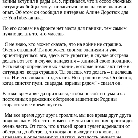
войны вступил в ряды ВСУ, признался, что в особо сложных
ситуациях бойцы могут полагаться лишь на свои знания и
опыт. Об этом он сообщил в интервью Алине Доротюк для
ее YouTube-канала.
По его словам на фронте нет места для паники, тем самым
нужно делать то, что умеешь.
"Я не знаю, кто может сказать, что на войне не страшно.
Очень страшно! Ты вооружен своими знаниями и уже
ориентируешься: ага, здесь есть укрытие, в случае обстрела
делать вот это, в случае нападения – занимай свою позицию.
Есть набор определенных знаний, которые помогают тебе в
ситуациях, когда страшно. Ты знаешь, что делать – и делаешь
это. Ничего сложного здесь нет. Но страшно всем. Особенно,
когда свистят пули, снаряды, взрывы рядом" - сказал он.
В тоже время звезда признался, чтобы не сойти с ума из-за
постоянных вражеских обстрелов защитники Родины
стараются все время шутить.
"Мы все время друг друга троллим, мы все время друг друга
подкалываем. Вот этот момент смены настроения происходит
очень часто. От того, что в твоей крови гуляет адреналин от
обстрела до обстрела, то когда он выходит из крови, ты
впадаешь в определенную апатию, усталость, ничего не