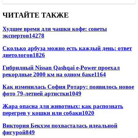
ЧИТАЙТЕ ТАКЖЕ
Худшее время для чашки кофе: советы
экспертов
14278
Сколько арбуза можно есть каждый день: ответ
диетологов
1826
Гибридный Nissan Qashqai e-Power проехал
рекордные 2000 км на одном баке
1164
Как изменилась София Ротару: появилось новое
фото 79-летней артистки
1049
Жара опасна для животных: как распознать
перегрев у кошки или собаки
1020
Виктория Бекхэм похвасталась идеальной
фигурой
849