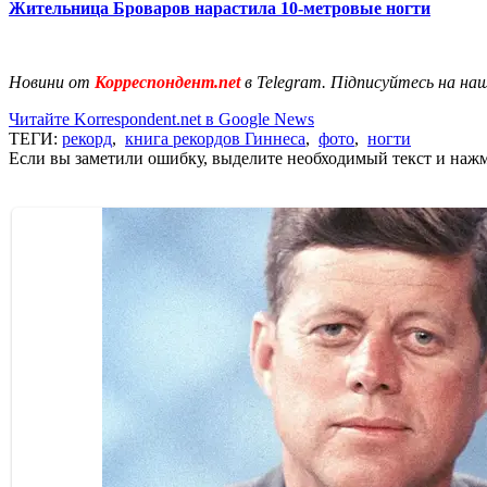
Жительница Броваров нарастила 10-метровые ногти
Новини от
Корреспондент.net
в Telegram. Підписуйтесь на на
Читайте Korrespondent.net в Google News
ТЕГИ:
рекорд
,
книга рекордов Гиннеса
,
фото
,
ногти
Если вы заметили ошибку, выделите необходимый текст и нажми