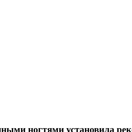
нными ногтями установила рек