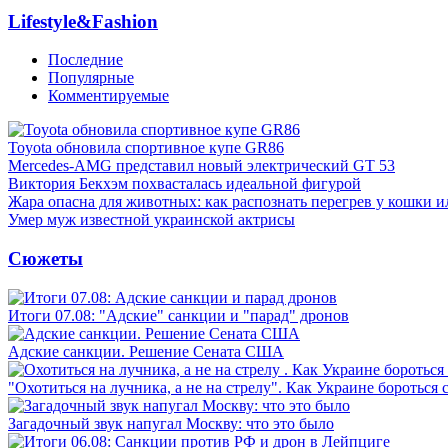
Lifestyle&Fashion
Последние
Популярные
Комментируемые
Toyota обновила спортивное купе GR86
Mercedes-AMG представил новый электрический GT 53
Виктория Бекхэм похвасталась идеальной фигурой
Жара опасна для животных: как распознать перегрев у кошки и
Умер муж известной украинской актрисы
Сюжеты
Итоги 07.08: "Адские" санкции и "парад" дронов
Адские санкции. Решение Сената США
"Охотиться на лучника, а не на стрелу". Как Украине бороться 
Загадочный звук напугал Москву: что это было