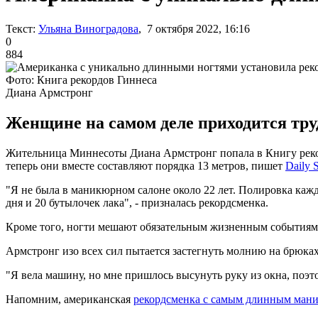
Текст:
Ульяна Виноградова
, 7 октября 2022, 16:16
0
884
Фото: Книга рекордов Гиннеса
Диана Армстронг
Женщине на самом деле приходится труд
Жительница Миннесоты Диана Армстронг попала в Книгу рекорд
теперь они вместе составляют порядка 13 метров, пишет
Daily S
"Я не была в маникюрном салоне около 22 лет. Полировка кажд
дня и 20 бутылочек лака", - призналась рекордсменка.
Кроме того, ногти мешают обязательным жизненным событиям, 
Армстронг изо всех сил пытается застегнуть молнию на брюках
"Я вела машину, но мне пришлось высунуть руку из окна, поэто
Напомним, американская
рекордсменка с самым длинным ма