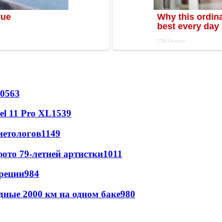
0563
l 11 Pro XL
1539
иетологов
1149
ото 79-летней артистки
1011
реции
984
дные 2000 км на одном баке
980