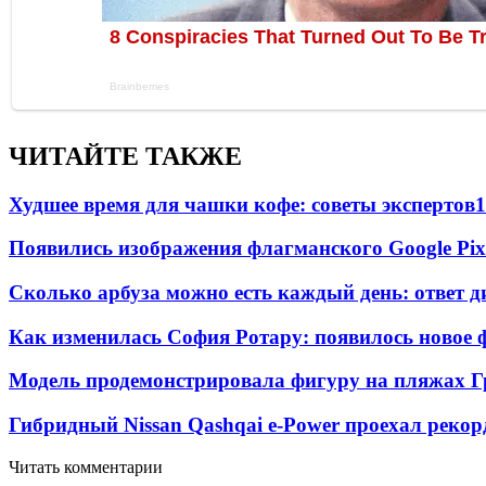
ЧИТАЙТЕ ТАКЖЕ
Худшее время для чашки кофе: советы экспертов
1
Появились изображения флагманского Google Pixe
Сколько арбуза можно есть каждый день: ответ д
Как изменилась София Ротару: появилось новое ф
Модель продемонстрировала фигуру на пляжах Г
Гибридный Nissan Qashqai e-Power проехал рекор
Читать комментарии