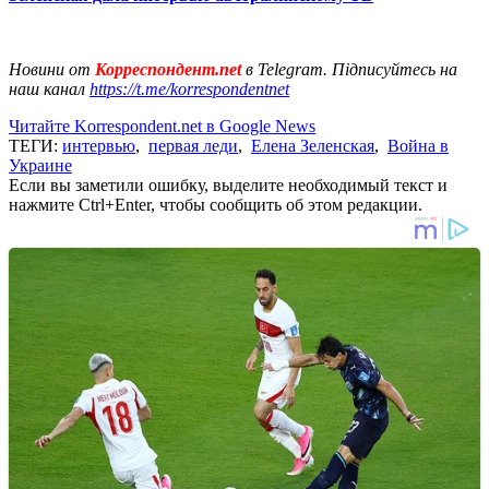
Новини от
Корреспондент.net
в Telegram. Підписуйтесь на
наш канал
https://t.me/korrespondentnet
Читайте Korrespondent.net в Google News
ТЕГИ:
интервью
,
первая леди
,
Елена Зеленская
,
Война в
Украине
Если вы заметили ошибку, выделите необходимый текст и
нажмите Ctrl+Enter, чтобы сообщить об этом редакции.