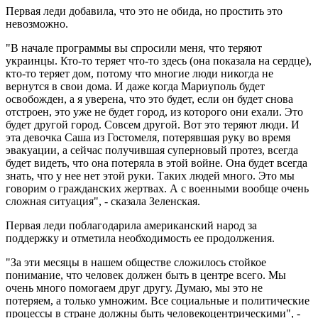
Первая леди добавила, что это не обида, но простить это
невозможно.
"В начале программы вы спросили меня, что теряют
украинцы. Кто-то теряет что-то здесь (она показала на сердце),
кто-то теряет дом, потому что многие люди никогда не
вернутся в свои дома. И даже когда Мариуполь будет
освобожден, а я уверена, что это будет, если он будет снова
отстроен, это уже не будет город, из которого они ехали. Это
будет другой город. Совсем другой. Вот это теряют люди. И
эта девочка Саша из Гостомеля, потерявшая руку во время
эвакуации, а сейчас получившая суперновый протез, всегда
будет видеть, что она потеряла в этой войне. Она будет всегда
знать, что у нее нет этой руки. Таких людей много. Это мы
говорим о гражданских жертвах. А с военными вообще очень
сложная ситуация", - сказала Зеленская.
Первая леди поблагодарила американский народ за
поддержку и отметила необходимость ее продолжения.
"За эти месяцы в нашем обществе сложилось стойкое
понимание, что человек должен быть в центре всего. Мы
очень много помогаем друг другу. Думаю, мы это не
потеряем, а только умножим. Все социальные и политические
процессы в стране должны быть человекоцентрическими", -