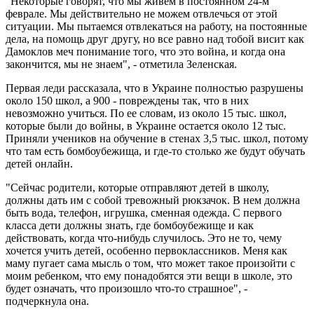
"Некоторые говорят, что мы живем в постоянном 24-м
феврале. Мы действительно не можем отвлечься от этой
ситуации. Мы пытаемся отвлекаться на работу, на постоянные
дела, на помощь друг другу, но все равно над тобой висит как
Дамоклов меч понимание того, что это война, и когда она
закончится, мы не знаем", - отметила Зеленская.
Первая леди рассказала, что в Украине полностью разрушены
около 150 школ, а 900 - повреждены так, что в них
невозможно учиться. По ее словам, из около 15 тыс. школ,
которые были до войны, в Украине остается около 12 тыс.
Приняли учеников на обучение в стенах 3,5 тыс. школ, потому
что там есть бомбоубежища, и где-то столько же будут обучать
детей онлайн.
"Сейчас родители, которые отправляют детей в школу,
должны дать им с собой тревожный рюкзачок. В нем должна
быть вода, телефон, игрушка, сменная одежда. С первого
класса дети должны знать, где бомбоубежище и как
действовать, когда что-нибудь случилось. Это не то, чему
хочется учить детей, особенно первоклассников. Меня как
маму пугает сама мысль о том, что может такое произойти с
моим ребенком, что ему понадобятся эти вещи в школе, это
будет означать, что произошло что-то страшное", -
подчеркнула она.