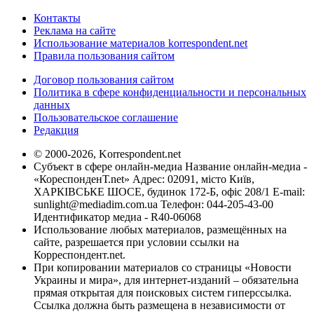
Контакты
Реклама на сайте
Использование материалов korrespondent.net
Правила пользования сайтом
Договор пользования сайтом
Политика в сфере конфиденциальности и персональных
данных
Пользовательское соглашение
Редакция
© 2000-2026, Korrespondent.net
Субъект в сфере онлайн-медиа Название онлайн-медиа -
«КореспонденТ.net» Адрес: 02091, місто Київ,
ХАРКІВСЬКЕ ШОСЕ, будинок 172-Б, офіс 208/1 E-mail:
sunlight@mediadim.com.ua
Телефон: 044-205-43-00
Идентификатор медиа - R40-06068
Использование любых материалов, размещённых на
сайте, разрешается при условии ссылки на
Корреспондент.net.
При копировании материалов со страницы «Новости
Украины и мира», для интернет-изданий – обязательна
прямая открытая для поисковых систем гиперссылка.
Ссылка должна быть размещена в независимости от