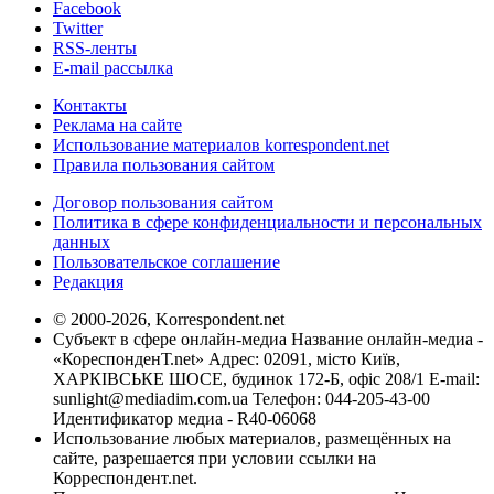
Facebook
Twitter
RSS-ленты
E-mail рассылка
Контакты
Реклама на сайте
Использование материалов korrespondent.net
Правила пользования сайтом
Договор пользования сайтом
Политика в сфере конфиденциальности и персональных
данных
Пользовательское соглашение
Редакция
© 2000-2026, Korrespondent.net
Субъект в сфере онлайн-медиа Название онлайн-медиа -
«КореспонденТ.net» Адрес: 02091, місто Київ,
ХАРКІВСЬКЕ ШОСЕ, будинок 172-Б, офіс 208/1 E-mail:
sunlight@mediadim.com.ua
Телефон: 044-205-43-00
Идентификатор медиа - R40-06068
Использование любых материалов, размещённых на
сайте, разрешается при условии ссылки на
Корреспондент.net.