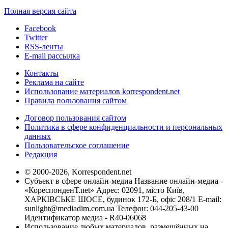
Полная версия сайта
Facebook
Twitter
RSS-ленты
E-mail рассылка
Контакты
Реклама на сайте
Использование материалов korrespondent.net
Правила пользования сайтом
Договор пользования сайтом
Политика в сфере конфиденциальности и персональных
данных
Пользовательское соглашение
Редакция
© 2000-2026, Korrespondent.net
Субъект в сфере онлайн-медиа Название онлайн-медиа -
«КореспонденТ.net» Адрес: 02091, місто Київ,
ХАРКІВСЬКЕ ШОСЕ, будинок 172-Б, офіс 208/1 E-mail:
sunlight@mediadim.com.ua
Телефон: 044-205-43-00
Идентификатор медиа - R40-06068
Использование любых материалов, размещённых на