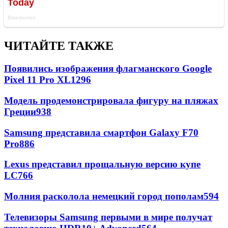
ЧИТАЙТЕ ТАКЖЕ
Появились изображения флагманского Google
Pixel 11 Pro XL
1296
Модель продемонстрировала фигуру на пляжах
Греции
938
Samsung представила смартфон Galaxy F70
Pro
886
Lexus представил прощальную версию купе
LC
766
Молния расколола немецкий город пополам
594
Телевизоры Samsung первыми в мире получат