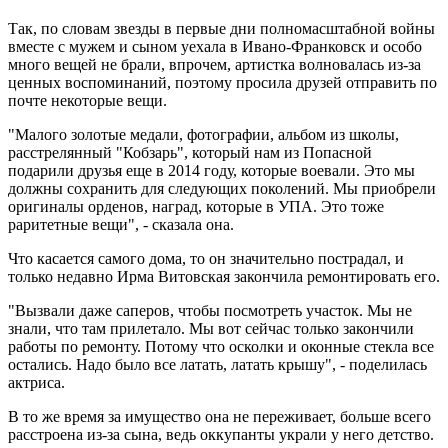
Так, по словам звезды в первые дни полномасштабной войны
вместе с мужем и сыном уехала в Ивано-Франковск и особо
много вещей не брали, впрочем, артистка волновалась из-за
ценных воспоминаний, поэтому просила друзей отправить по
почте некоторые вещи.
"Малого золотые медали, фотографии, альбом из школы,
расстрелянный "Кобзарь", который нам из Попасной
подарили друзья еще в 2014 году, которые воевали. Это мы
должны сохранить для следующих поколений. Мы приобрели
оригиналы орденов, наград, которые в УПА. Это тоже
раритетные вещи", - сказала она.
Что касается самого дома, то он значительно пострадал, и
только недавно Ирма Витовская закончила ремонтировать его.
"Вызвали даже саперов, чтобы посмотреть участок. Мы не
знали, что там прилетало. Мы вот сейчас только закончили
работы по ремонту. Потому что осколки и оконные стекла все
остались. Надо было все латать, латать крышу", - поделилась
актриса.
В то же время за имущество она не переживает, больше всего
расстроена из-за сына, ведь оккупанты украли у него детство.