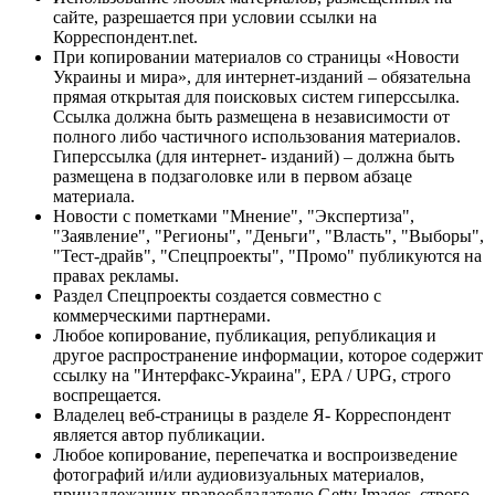
сайте, разрешается при условии ссылки на
Корреспондент.net.
При копировании материалов со страницы «Новости
Украины и мира», для интернет-изданий – обязательна
прямая открытая для поисковых систем гиперссылка.
Ссылка должна быть размещена в независимости от
полного либо частичного использования материалов.
Гиперссылка (для интернет- изданий) – должна быть
размещена в подзаголовке или в первом абзаце
материала.
Новости с пометками "Мнение", "Экспертиза",
"Заявление", "Регионы", "Деньги", "Власть", "Выборы",
"Тест-драйв", "Спецпроекты", "Промо" публикуются на
правах рекламы.
Раздел Спецпроекты создается совместно с
коммерческими партнерами.
Любое копирование, публикация, републикация и
другое распространение информации, которое содержит
ссылку на "Интерфакс-Украина", EPA / UPG, строго
воспрещается.
Владелец веб-страницы в разделе Я- Корреспондент
является автор публикации.
Любое копирование, перепечатка и воспроизведение
фотографий и/или аудиовизуальных материалов,
принадлежащих правообладателю Getty Images, строго