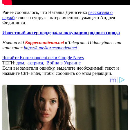
Ранее сообщалось, что Наталка Денисенко
рассказала о
служб
е своего супруга актера-военнослужащего Андрея
Фединчика.
Известный актер поддержал оккупацию родного города
Новини від
Корреспондент.net
в Telegram. Підписуйтесь на
наш канал
https://t.me/korrespondentnet
Читайте Korrespondent.net в Google News
ТЕГИ:
дом
,
актриса
,
Война в Украине
Если вы заметили ошибку, выделите необходимый текст и
нажмите Ctrl+Enter, чтобы сообщить об этом редакции.