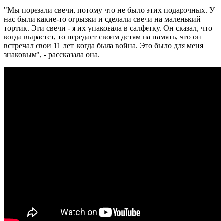
"Мы порезали свечи, потому что не было этих подарочных. У
нас были какие-то огрызки и сделали свечи на маленький
тортик. Эти свечи - я их упаковала в салфетку. Он сказал, что
когда вырастет, то передаст своим детям на память, что он
встречал свои 11 лет, когда была война. Это было для меня
знаковым", - рассказала она.