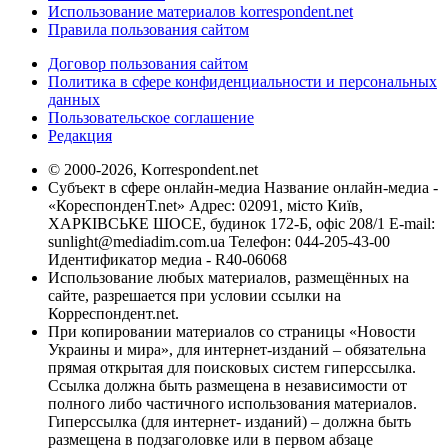
Использование материалов korrespondent.net
Правила пользования сайтом
Договор пользования сайтом
Политика в сфере конфиденциальности и персональных
данных
Пользовательское соглашение
Редакция
© 2000-2026, Korrespondent.net
Субъект в сфере онлайн-медиа Название онлайн-медиа -
«КореспонденТ.net» Адрес: 02091, місто Київ,
ХАРКІВСЬКЕ ШОСЕ, будинок 172-Б, офіс 208/1 E-mail:
sunlight@mediadim.com.ua
Телефон: 044-205-43-00
Идентификатор медиа - R40-06068
Использование любых материалов, размещённых на
сайте, разрешается при условии ссылки на
Корреспондент.net.
При копировании материалов со страницы «Новости
Украины и мира», для интернет-изданий – обязательна
прямая открытая для поисковых систем гиперссылка.
Ссылка должна быть размещена в независимости от
полного либо частичного использования материалов.
Гиперссылка (для интернет- изданий) – должна быть
размещена в подзаголовке или в первом абзаце