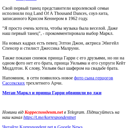
Свой первый танец представители королевской семьи
исполнили под Land Of A Thousand Dances, соул-хита,
записанного Крисом Кеннером в 1962 году.
"Я просто очень хотела, чтобы музыка была веселой. Даже
наш первый танец", - прокомментировала выбор Маркл.
На новых кадрах есть певец Элтон Джон, актриса Эбигейл
Спенсер и стилист Джессика Малруни.
Также показан снимок принца Гарри с его друзьями, но ни на
одном фото нет его брата, принца Уильяма и его супруги Кейт
Миддлтон. К слову, Уильям был шафером на свадьбе брата.
Напомним, в сети появилось новое
фото сына герцогов
Сассекских
трехлетнего Арчи.
Меган Маркл и принца Гарри обвинили во лжи
Новини від
Корреспондент.net
в Telegram. Підписуйтесь на
наш канал
https://t.me/korrespondentnet
Читайте Korrespondent.net в Google News