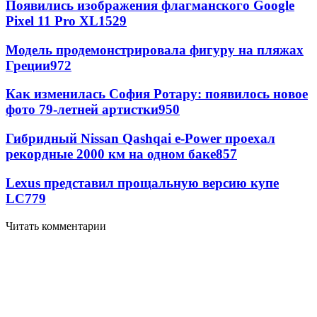
Появились изображения флагманского Google
Pixel 11 Pro XL
1529
Модель продемонстрировала фигуру на пляжах
Греции
972
Как изменилась София Ротару: появилось новое
фото 79-летней артистки
950
Гибридный Nissan Qashqai e-Power проехал
рекордные 2000 км на одном баке
857
Lexus представил прощальную версию купе
LC
779
Читать комментарии