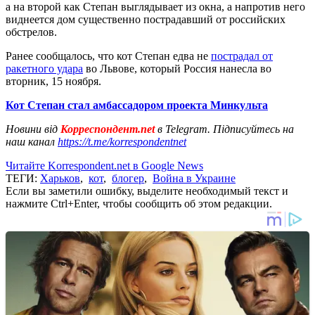
а на второй как Степан выглядывает из окна, а напротив него
виднеется дом существенно пострадавший от российских
обстрелов.
Ранее сообщалось, что кот Степан едва не
пострадал от
ракетного удара
во Львове, который Россия нанесла во
вторник, 15 ноября.
Кот Степан стал амбассадором проекта Минкульта
Новини від
Корреспондент.net
в Telegram. Підписуйтесь на
наш канал
https://t.me/korrespondentnet
Читайте Korrespondent.net в Google News
ТЕГИ:
Харьков
,
кот
,
блогер
,
Война в Украине
Если вы заметили ошибку, выделите необходимый текст и
нажмите Ctrl+Enter, чтобы сообщить об этом редакции.