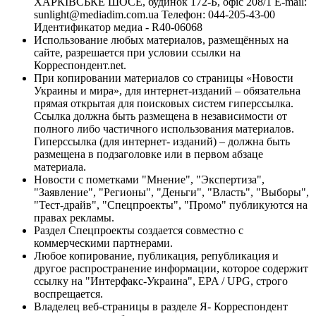
ХАРКІВСЬКЕ ШОСЕ, будинок 172-Б, офіс 208/1 E-mail:
sunlight@mediadim.com.ua
Телефон: 044-205-43-00
Идентификатор медиа - R40-06068
Использование любых материалов, размещённых на
сайте, разрешается при условии ссылки на
Корреспондент.net.
При копировании материалов со страницы «Новости
Украины и мира», для интернет-изданий – обязательна
прямая открытая для поисковых систем гиперссылка.
Ссылка должна быть размещена в независимости от
полного либо частичного использования материалов.
Гиперссылка (для интернет- изданий) – должна быть
размещена в подзаголовке или в первом абзаце
материала.
Новости с пометками "Мнение", "Экспертиза",
"Заявление", "Регионы", "Деньги", "Власть", "Выборы",
"Тест-драйв", "Спецпроекты", "Промо" публикуются на
правах рекламы.
Раздел Спецпроекты создается совместно с
коммерческими партнерами.
Любое копирование, публикация, републикация и
другое распространение информации, которое содержит
ссылку на "Интерфакс-Украина", EPA / UPG, строго
воспрещается.
Владелец веб-страницы в разделе Я- Корреспондент