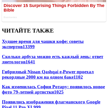
ЧИТАЙТЕ ТАКЖЕ
Худшее время для чашки кофе: советы
экспертов
13399
Сколько арбуза можно есть каждый день: ответ
диетологов
1641
Гибридный Nissan Qashqai e-Power проехал
рекордные 2000 км на одном баке
1102
Как изменилась София Ротару: появилось новое
фото 79-летней артистки
1025
Появились изображения флагманского Google
Pixel 11 Pro XL
999