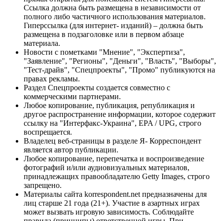
Ссылка должна быть размещена в независимости от
полного либо частичного использования материалов.
Гиперссылка (для интернет- изданий) – должна быть
размещена в подзаголовке или в первом абзаце
материала.
Новости с пометками "Мнение", "Экспертиза",
"Заявление", "Регионы", "Деньги", "Власть", "Выборы",
"Тест-драйв", "Спецпроекты", "Промо" публикуются на
правах рекламы.
Раздел Спецпроекты создается совместно с
коммерческими партнерами.
Любое копирование, публикация, републикация и
другое распространение информации, которое содержит
ссылку на "Интерфакс-Украина", EPA / UPG, строго
воспрещается.
Владелец веб-страницы в разделе Я- Корреспондент
является автор публикации.
Любое копирование, перепечатка и воспроизведение
фотографий и/или аудиовизуальных материалов,
принадлежащих правообладателю Getty Images, строго
запрещено.
Материалы сайта korrespondent.net предназначены для
лиц старше 21 года (21+). Участие в азартных играх
может вызвать игровую зависимость. Соблюдайте
правила (принципы) ответственной игры. При