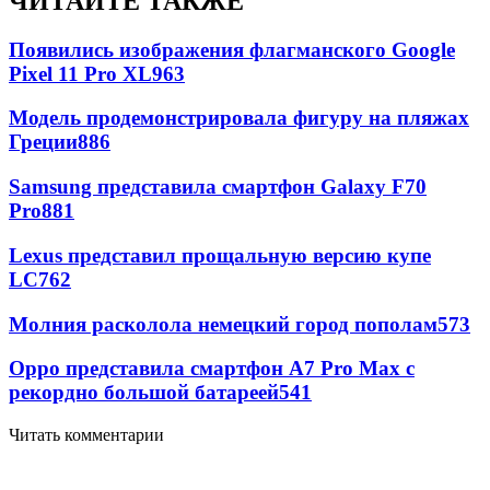
ЧИТАЙТЕ ТАКЖЕ
Появились изображения флагманского Google
Pixel 11 Pro XL
963
Модель продемонстрировала фигуру на пляжах
Греции
886
Samsung представила смартфон Galaxy F70
Pro
881
Lexus представил прощальную версию купе
LC
762
Молния расколола немецкий город пополам
573
Oppo представила смартфон A7 Pro Max с
рекордно большой батареей
541
Читать комментарии