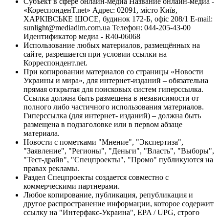
Субъект в сфере онлайн-медиа Название онлайн-медиа -
«КореспонденТ.net» Адрес: 02091, місто Київ,
ХАРКІВСЬКЕ ШОСЕ, будинок 172-Б, офіс 208/1 E-mail:
sunlight@mediadim.com.ua
Телефон: 044-205-43-00
Идентификатор медиа - R40-06068
Использование любых материалов, размещённых на
сайте, разрешается при условии ссылки на
Корреспондент.net.
При копировании материалов со страницы «Новости
Украины и мира», для интернет-изданий – обязательна
прямая открытая для поисковых систем гиперссылка.
Ссылка должна быть размещена в независимости от
полного либо частичного использования материалов.
Гиперссылка (для интернет- изданий) – должна быть
размещена в подзаголовке или в первом абзаце
материала.
Новости с пометками "Мнение", "Экспертиза",
"Заявление", "Регионы", "Деньги", "Власть", "Выборы",
"Тест-драйв", "Спецпроекты", "Промо" публикуются на
правах рекламы.
Раздел Спецпроекты создается совместно с
коммерческими партнерами.
Любое копирование, публикация, републикация и
другое распространение информации, которое содержит
ссылку на "Интерфакс-Украина", EPA / UPG, строго