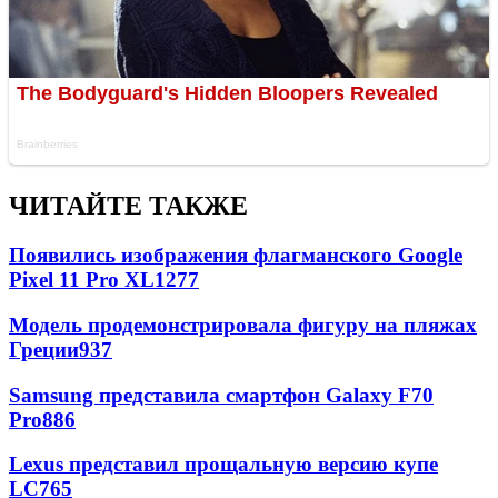
ЧИТАЙТЕ ТАКЖЕ
Появились изображения флагманского Google
Pixel 11 Pro XL
1277
Модель продемонстрировала фигуру на пляжах
Греции
937
Samsung представила смартфон Galaxy F70
Pro
886
Lexus представил прощальную версию купе
LC
765