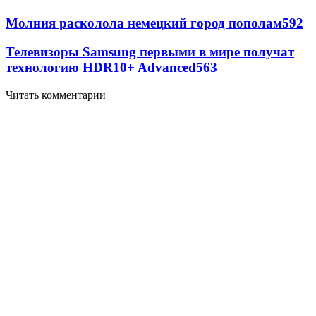
Молния расколола немецкий город пополам
592
Телевизоры Samsung первыми в мире получат
технологию HDR10+ Advanced
563
Читать комментарии