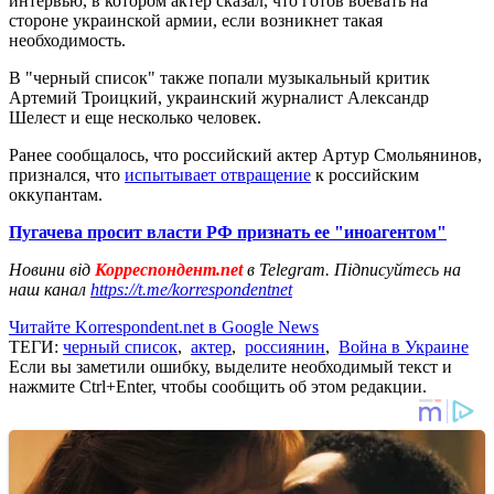
интервью, в котором актер сказал, что готов воевать на
стороне украинской армии, если возникнет такая
необходимость.
В "черный список" также попали музыкальный критик
Артемий Троицкий, украинский журналист Александр
Шелест и еще несколько человек.
Ранее сообщалось, что российский актер Артур Смольянинов,
признался, что
испытывает отвращение
к российским
оккупантам.
Пугачева просит власти РФ признать ее "иноагентом"
Новини від
Корреспондент.net
в Telegram. Підписуйтесь на
наш канал
https://t.me/korrespondentnet
Читайте Korrespondent.net в Google News
ТЕГИ:
черный список
,
актер
,
россиянин
,
Война в Украине
Если вы заметили ошибку, выделите необходимый текст и
нажмите Ctrl+Enter, чтобы сообщить об этом редакции.