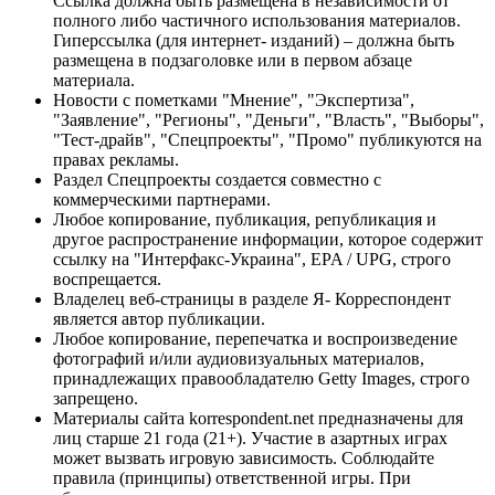
Ссылка должна быть размещена в независимости от
полного либо частичного использования материалов.
Гиперссылка (для интернет- изданий) – должна быть
размещена в подзаголовке или в первом абзаце
материала.
Новости с пометками "Мнение", "Экспертиза",
"Заявление", "Регионы", "Деньги", "Власть", "Выборы",
"Тест-драйв", "Спецпроекты", "Промо" публикуются на
правах рекламы.
Раздел Спецпроекты создается совместно с
коммерческими партнерами.
Любое копирование, публикация, републикация и
другое распространение информации, которое содержит
ссылку на "Интерфакс-Украина", EPA / UPG, строго
воспрещается.
Владелец веб-страницы в разделе Я- Корреспондент
является автор публикации.
Любое копирование, перепечатка и воспроизведение
фотографий и/или аудиовизуальных материалов,
принадлежащих правообладателю Getty Images, строго
запрещено.
Материалы сайта korrespondent.net предназначены для
лиц старше 21 года (21+). Участие в азартных играх
может вызвать игровую зависимость. Соблюдайте
правила (принципы) ответственной игры. При