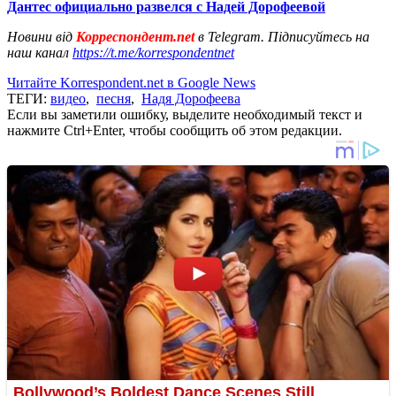
Дантес официально развелся с Надей Дорофеевой
Новини від
Корреспондент.net
в Telegram. Підписуйтесь на
наш канал
https://t.me/korrespondentnet
Читайте Korrespondent.net в Google News
ТЕГИ:
видео
,
песня
,
Надя Дорофеева
Если вы заметили ошибку, выделите необходимый текст и
нажмите Ctrl+Enter, чтобы сообщить об этом редакции.