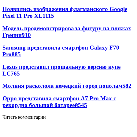
Появились изображения флагманского Google
Pixel 11 Pro XL
1115
Модель продемонстрировала фигуру на пляжах
Греции
910
Samsung представила смартфон Galaxy F70
Pro
885
Lexus представил прощальную версию купе
LC
765
Молния расколола немецкий город пополам
582
Oppo представила смартфон A7 Pro Max с
рекордно большой батареей
545
Читать комментарии