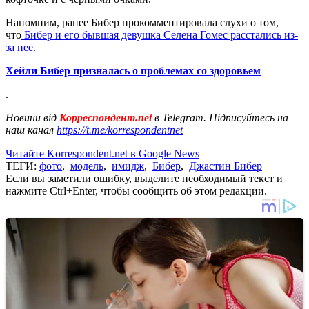
Напомним, ранее Бибер прокомментировала слухи о том,
что
Бибер и его бывшая девушка Селена Гомес расстались из-
за нее.
Хейли Бибер призналась о проблемах со здоровьем
.
Новини від
Корреспондент.net
в Telegram. Підписуйтесь на
наш канал
https://t.me/korrespondentnet
Читайте Korrespondent.net в Google News
ТЕГИ:
фото
,
модель
,
имидж
,
Бибер
,
Джастин Бибер
Если вы заметили ошибку, выделите необходимый текст и
нажмите Ctrl+Enter, чтобы сообщить об этом редакции.