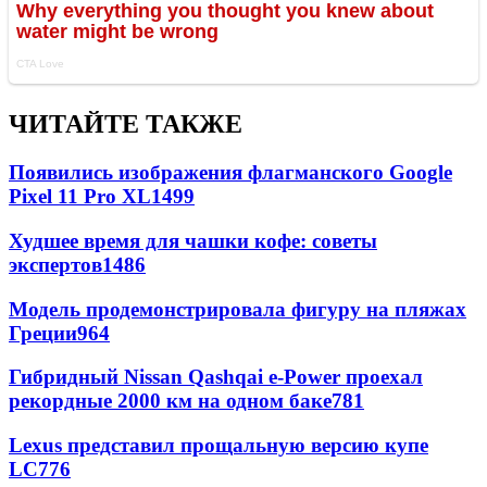
ЧИТАЙТЕ ТАКЖЕ
Появились изображения флагманского Google
Pixel 11 Pro XL
1499
Худшее время для чашки кофе: советы
экспертов
1486
Модель продемонстрировала фигуру на пляжах
Греции
964
Гибридный Nissan Qashqai e-Power проехал
рекордные 2000 км на одном баке
781
Lexus представил прощальную версию купе
LC
776