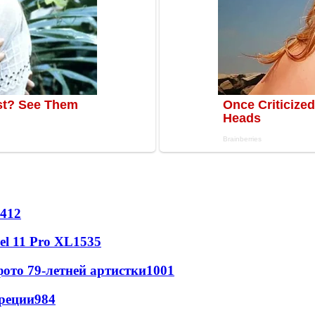
412
l 11 Pro XL
1535
ото 79-летней артистки
1001
реции
984