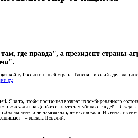
там, где правда", а президент страны-аг
ма".
ая войну России в нашей стране, Таисия Повалий сделала цинич
ни.ру.
сией. Я за то, чтобы произошел возврат из зомбированного состо
это происходит на Донбассе, за что там убивают людей... Я ждал
чтобы им ничего не навязывали, не насиловали. И сейчас именно з
 защищает", – выдала Повалий.