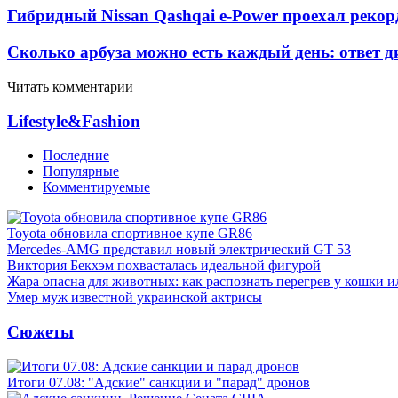
Гибридный Nissan Qashqai e-Power проехал рекор
Сколько арбуза можно есть каждый день: ответ д
Читать комментарии
Lifestyle&Fashion
Последние
Популярные
Комментируемые
Toyota обновила спортивное купе GR86
Mercedes-AMG представил новый электрический GT 53
Виктория Бекхэм похвасталась идеальной фигурой
Жара опасна для животных: как распознать перегрев у кошки и
Умер муж известной украинской актрисы
Сюжеты
Итоги 07.08: "Адские" санкции и "парад" дронов