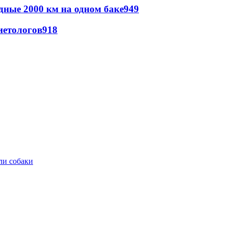
дные 2000 км на одном баке
949
иетологов
918
ли собаки