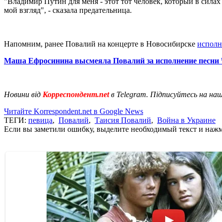
"Владимир Путин для меня - этот тот человек, который в силах
мой взгляд", - сказала предательница.
Напомним, ранее Повалий на концерте в Новосибирске
исполн
Маша Ефросинина высмеяла Повалий за исполнение песни 
Новини від
Корреспондент.net
в Telegram. Підписуйтесь на на
Читайте Korrespondent.net в Google News
ТЕГИ:
певица
,
Повалий
,
Таисия Повалий
,
Война в Украине
Если вы заметили ошибку, выделите необходимый текст и нажми