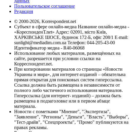
данных
Пользовательское соглашение
Редакция
© 2000-2026, Korrespondent.net
Субъект в сфере онлайн-медиа Название онлайн-медиа -
«КореспонденТ.net» Адрес: 02091, місто Київ,
ХАРКІВСЬКЕ ШОСЕ, будинок 172-Б, офіс 208/1 E-mail:
sunlight@mediadim.com.ua
Телефон: 044-205-43-00
Идентификатор медиа - R40-06068
Использование любых материалов, размещённых на
сайте, разрешается при условии ссылки на
Корреспондент.net.
При копировании материалов со страницы «Новости
Украины и мира», для интернет-изданий – обязательна
прямая открытая для поисковых систем гиперссылка.
Ссылка должна быть размещена в независимости от
полного либо частичного использования материалов.
Гиперссылка (для интернет- изданий) – должна быть
размещена в подзаголовке или в первом абзаце
материала.
Новости с пометками "Мнение", "Экспертиза",
"Заявление", "Регионы", "Деньги", "Власть", "Выборы",
"Тест-драйв", "Спецпроекты", "Промо" публикуются на
правах рекламы.