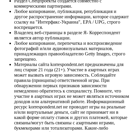
Раздел Спецпроекты создается совместно с
коммерческими партнерами.
Любое копирование, публикация, републикация и
другое распространение информации, которое содержит
ссылку на "Интерфакс-Украина", EPA / UPG, строго
воспрещается.
Владелец веб-страницы в разделе Я- Корреспондент
является автор публикации.
Любое копирование, перепечатка и воспроизведение
фотографий и/или аудиовизуальных материалов,
принадлежащих правообладателю Getty Images, строго
запрещено.
Материалы сайта korrespondent.net предназначены для
лиц старше 21 года (21+). Участие в азартных играх
может вызвать игровую зависимость. Соблюдайте
правила (принципы) ответственной игры. При
обнаружении первых признаков зависимости
немедленно обратитесь к специалисту. Помните, что
участие в азартных играх не может являться источником
доходов или альтернативой работе. Информационный
ресурс korrespondent.net не проводит игры на реальные
и/или виртуальные деньги, сайт не принимает ни в
какой форме оплату ставок и других платежей, которые
связаны/могут быть связаны с азартными играми,
букмекерами или тотализаторами. Какие-либо