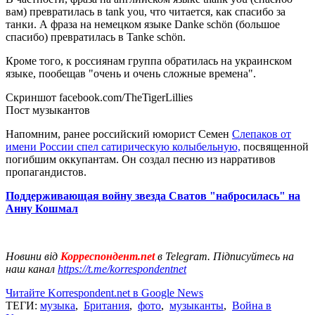
вам) превратилась в tank you, что читается, как спасибо за
танки. А фраза на немецком языке Danke schön (большое
спасибо) превратилась в Tanke schön.
Кроме того, к россиянам группа обратилась на украинском
языке, пообещав "очень и очень сложные времена".
Скриншот facebook.com/TheTigerLillies
Пост музыкантов
Напомним, ранее российский юморист Семен
Слепаков от
имени России спел сатирическую колыбельную,
посвященной
погибшим оккупантам. Он создал песню из нарративов
пропагандистов.
Поддерживающая войну звезда Сватов "набросилась" на
Анну Кошмал
Новини від
Корреспондент.net
в Telegram. Підписуйтесь на
наш канал
https://t.me/korrespondentnet
Читайте Korrespondent.net в Google News
ТЕГИ:
музыка
,
Британия
,
фото
,
музыканты
,
Война в