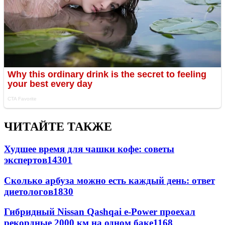
ЧИТАЙТЕ ТАКЖЕ
Худшее время для чашки кофе: советы
экспертов
14301
Сколько арбуза можно есть каждый день: ответ
диетологов
1830
Гибридный Nissan Qashqai e-Power проехал
рекордные 2000 км на одном баке
1168