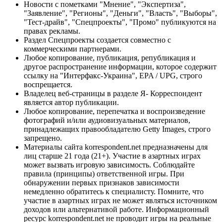
Новости с пометками "Мнение", "Экспертиза",
"Заявление", "Регионы", "Деньги", "Власть", "Выборы",
"Тест-драйв", "Спецпроекты", "Промо" публикуются на
правах рекламы.
Раздел Спецпроекты создается совместно с
коммерческими партнерами.
Любое копирование, публикация, републикация и
другое распространение информации, которое содержит
ссылку на "Интерфакс-Украина", EPA / UPG, строго
воспрещается.
Владелец веб-страницы в разделе Я- Корреспондент
является автор публикации.
Любое копирование, перепечатка и воспроизведение
фотографий и/или аудиовизуальных материалов,
принадлежащих правообладателю Getty Images, строго
запрещено.
Материалы сайта korrespondent.net предназначены для
лиц старше 21 года (21+). Участие в азартных играх
может вызвать игровую зависимость. Соблюдайте
правила (принципы) ответственной игры. При
обнаружении первых признаков зависимости
немедленно обратитесь к специалисту. Помните, что
участие в азартных играх не может являться источником
доходов или альтернативой работе. Информационный
ресурс korrespondent.net не проводит игры на реальные