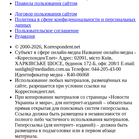
Правила пользования сайтом
Договор пользования сайтом
Политика в сфере конфиденциальности и персональных
данных
Пользовательское соглашение
Редакция
© 2000-2026, Korrespondent.net
Субъект в сфере онлайн-медиа Название онлайн-медиа -
«КореспонденТ.net» Адрес: 02091, місто Київ,
ХАРКІВСЬКЕ ШОСЕ, будинок 172-Б, офіс 208/1 E-mail:
sunlight@mediadim.com.ua
Телефон: 044-205-43-00
Идентификатор медиа - R40-06068
Использование любых материалов, размещённых на
сайте, разрешается при условии ссылки на
Корреспондент.net.
При копировании материалов со страницы «Новости
Украины и мира», для интернет-изданий – обязательна
прямая открытая для поисковых систем гиперссылка.
Ссылка должна быть размещена в независимости от
полного либо частичного использования материалов.
Гиперссылка (для интернет- изданий) – должна быть
размещена в подзаголовке или в первом абзаце
материала.