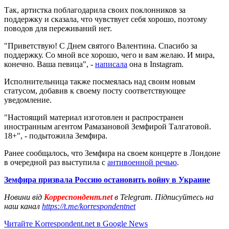
Так, артистка поблагодарила своих поклонников за
поддержку и сказала, что чувствует себя хорошо, поэтому
поводов для переживаний нет.
"Приветствую! С Днем святого Валентина. Спасибо за
поддержку. Со мной все хорошо, чего и вам желаю. И мира,
конечно. Ваша певица", -
написала
она в Instagram.
Исполнительница также посмеялась над своим новым
статусом, добавив к своему посту соответствующее
уведомление.
"Настоящий материал изготовлен и распространен
иностранным агентом Рамазановой Земфирой Талгатовой.
18+", - подытожила Земфира.
Ранее сообщалось, что Земфира на своем концерте в Лондоне
в очередной раз выступила с
антивоенной речью
.
Земфира призвала Россию остановить войну в Украине
Новини від
Корреспондент.net
в Telegram. Підписуйтесь на
наш канал
https://t.me/korrespondentnet
Читайте Korrespondent.net в Google News