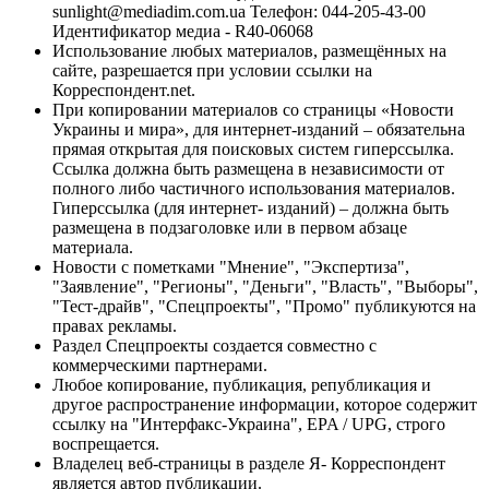
sunlight@mediadim.com.ua
Телефон: 044-205-43-00
Идентификатор медиа - R40-06068
Использование любых материалов, размещённых на
сайте, разрешается при условии ссылки на
Корреспондент.net.
При копировании материалов со страницы «Новости
Украины и мира», для интернет-изданий – обязательна
прямая открытая для поисковых систем гиперссылка.
Ссылка должна быть размещена в независимости от
полного либо частичного использования материалов.
Гиперссылка (для интернет- изданий) – должна быть
размещена в подзаголовке или в первом абзаце
материала.
Новости с пометками "Мнение", "Экспертиза",
"Заявление", "Регионы", "Деньги", "Власть", "Выборы",
"Тест-драйв", "Спецпроекты", "Промо" публикуются на
правах рекламы.
Раздел Спецпроекты создается совместно с
коммерческими партнерами.
Любое копирование, публикация, републикация и
другое распространение информации, которое содержит
ссылку на "Интерфакс-Украина", EPA / UPG, строго
воспрещается.
Владелец веб-страницы в разделе Я- Корреспондент
является автор публикации.