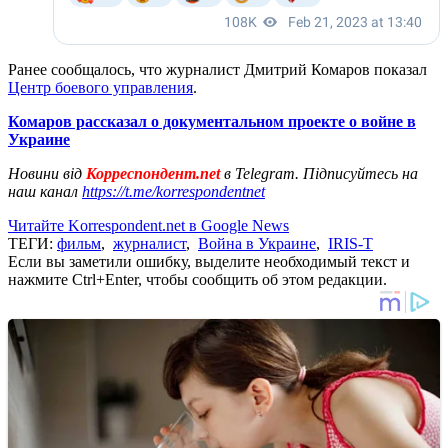
Ранее сообщалось, что журналист Дмитрий Комаров показал
Центр боевого управления
.
Комаров рассказал о документальном проекте о войне в
Украине
Новини від
Корреспондент.net
в Telegram. Підписуйтесь на
наш канал
https://t.me/korrespondentnet
Читайте Korrespondent.net в Google News
ТЕГИ:
фильм
,
журналист
,
Война в Украине
,
IRIS-T
Если вы заметили ошибку, выделите необходимый текст и
нажмите Ctrl+Enter, чтобы сообщить об этом редакции.