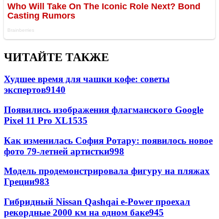
ЧИТАЙТЕ ТАКЖЕ
Худшее время для чашки кофе: советы
экспертов
9140
Появились изображения флагманского Google
Pixel 11 Pro XL
1535
Как изменилась София Ротару: появилось новое
фото 79-летней артистки
998
Модель продемонстрировала фигуру на пляжах
Греции
983
Гибридный Nissan Qashqai e-Power проехал
рекордные 2000 км на одном баке
945