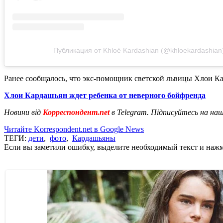
Публикация от Khloé Kardashian (@khloekardashian
Ранее сообщалось, что экс-помощник светской львицы Хлои 
Хлои Кардашьян ждет ребенка от неверного бойфренда
Новини від
Корреспондент.net
в Telegram. Підписуйтесь на на
Читайте Korrespondent.net в Google News
ТЕГИ:
дети
,
фото
,
Кардашьяны
Если вы заметили ошибку, выделите необходимый текст и нажми