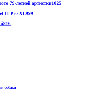
ото 79-летней артистки
1025
l 11 Pro XL
999
ой
816
ли собаки