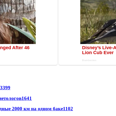
3399
иетологов
1641
дные 2000 км на одном баке
1102