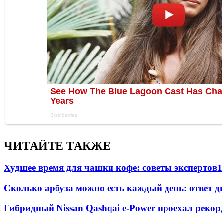
ЧИТАЙТЕ ТАКЖЕ
Худшее время для чашки кофе: советы экспертов
1
Сколько арбуза можно есть каждый день: ответ д
Гибридный Nissan Qashqai e-Power проехал рекор