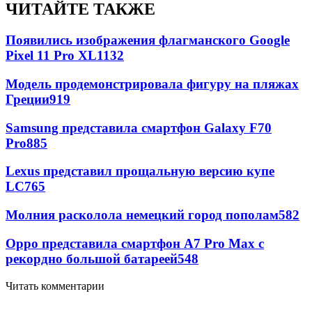
ЧИТАЙТЕ ТАКЖЕ
Появились изображения флагманского Google
Pixel 11 Pro XL
1132
Модель продемонстрировала фигуру на пляжах
Греции
919
Samsung представила смартфон Galaxy F70
Pro
885
Lexus представил прощальную версию купе
LC
765
Молния расколола немецкий город пополам
582
Oppo представила смартфон A7 Pro Max с
рекордно большой батареей
548
Читать комментарии