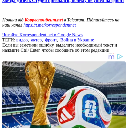
Звезда Дизель Студио признался, почему не ушел на фронт
Новини від
Корреспондент.net
в Telegram. Підписуйтесь на
наш канал
https://t.me/korrespondentnet
Читайте Korrespondent.net в Google News
ТЕГИ:
видео
,
актер
,
фронт
,
Война в Украине
Если вы заметили ошибку, выделите необходимый текст и
нажмите Ctrl+Enter, чтобы сообщить об этом редакции.