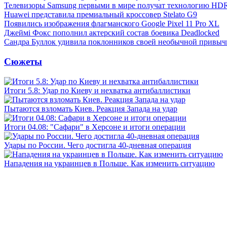
Телевизоры Samsung первыми в мире получат технологию HD
Huawei представила премиальный кроссовер Stelato G9
Появились изображения флагманского Google Pixel 11 Pro XL
Джеймі Фокс пополнил актерский состав боевика Deadlocked
Сандра Буллок удивила поклонников своей необычной привыч
Сюжеты
Итоги 5.8: Удар по Киеву и нехватка антибаллистики
Пытаются взломать Киев. Реакция Запада на удар
Итоги 04.08: "Сафари" в Херсоне и итоги операции
Удары по России. Чего достигла 40-дневная операция
Нападения на украинцев в Польше. Как изменить ситуацию