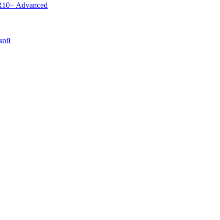
R10+ Advanced
кой