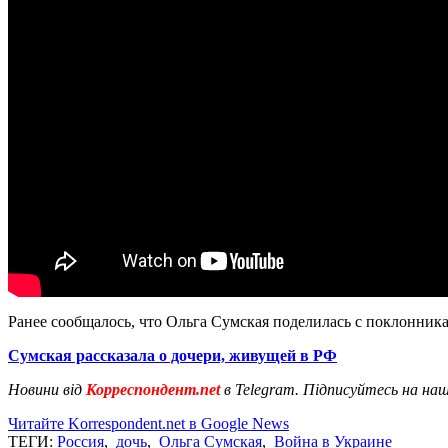
Ранее сообщалось, что Ольга Сумская поделилась с поклонни
Сумская рассказала о дочери, живущей в РФ
Новини від
Корреспондент.net
в Telegram. Підписуйтесь на на
Читайте Korrespondent.net в Google News
ТЕГИ:
Россия
,
дочь
,
Ольга Сумская
,
Война в Украине