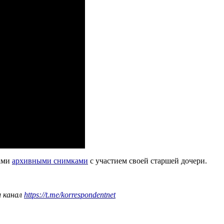
ками
архивными снимками
с участием своей старшей дочери.
ш канал
https://t.me/korrespondentnet