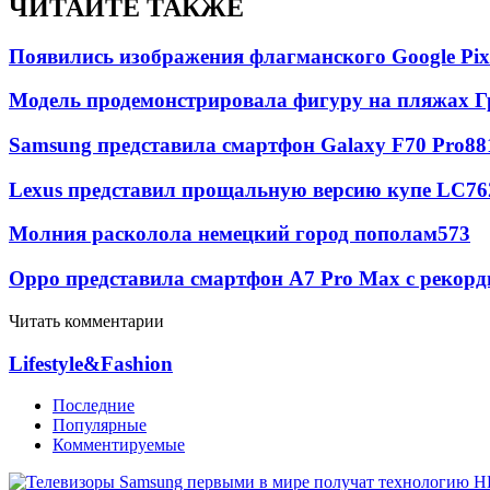
ЧИТАЙТЕ ТАКЖЕ
Появились изображения флагманского Google Pixe
Модель продемонстрировала фигуру на пляжах Г
Samsung представила смартфон Galaxy F70 Pro
88
Lexus представил прощальную версию купе LC
76
Молния расколола немецкий город пополам
573
Oppo представила смартфон A7 Pro Max с рекорд
Читать комментарии
Lifestyle&Fashion
Последние
Популярные
Комментируемые