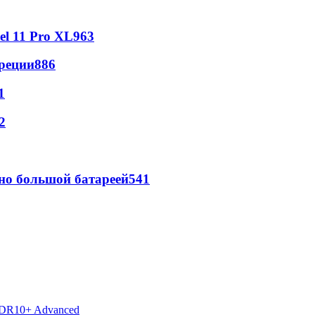
l 11 Pro XL
963
реции
886
1
2
но большой батареей
541