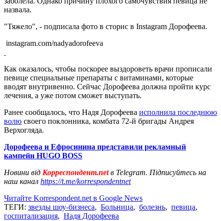
заболела. Однако причину плохого самочувствия певица не
назвала.
"Тяжело", - подписала фото в сторис в Instagram Дорофеева.
instagram.com/nadyadorofeeva
Как оказалось, чтобы поскорее выздороветь врачи прописали
певице специальные препараты с витаминами, которые
вводят внутривенно. Сейчас Дорофеева должна пройти курс
лечения, а уже потом сможет выступать.
Ранее сообщалось, что Надя Дорофеева
исполнила последнюю
волю
своего поклонника, комбата 72-й бригады Андрея
Верхогляда.
Дорофеева и Ефросинина представили рекламный
кампейн HUGO BOSS
Новини від
Корреспондент.net
в Telegram. Підписуйтесь на
наш канал
https://t.me/korrespondentnet
Читайте Korrespondent.net в Google News
ТЕГИ:
звезды шоу-бизнеса
,
Больница
,
болезнь
,
певица
,
госпитализация
,
Надя Дорофеева