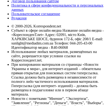
Договор пользования сайтом
Политика в сфере конфиденциальности и персональных
данных
Пользовательское соглашение
Редакция
© 2000-2026, Korrespondent.net
Субъект в сфере онлайн-медиа Название онлайн-медиа -
«КореспонденТ.net» Адрес: 02091, місто Київ,
ХАРКІВСЬКЕ ШОСЕ, будинок 172-Б, офіс 208/1 E-mail:
sunlight@mediadim.com.ua
Телефон: 044-205-43-00
Идентификатор медиа - R40-06068
Использование любых материалов, размещённых на
сайте, разрешается при условии ссылки на
Корреспондент.net.
При копировании материалов со страницы «Новости
Украины и мира», для интернет-изданий – обязательна
прямая открытая для поисковых систем гиперссылка.
Ссылка должна быть размещена в независимости от
полного либо частичного использования материалов.
Гиперссылка (для интернет- изданий) – должна быть
размещена в подзаголовке или в первом абзаце
материала.
Новости с пометками "Мнение", "Экспертиза",
"Заявление", "Регионы", "Деньги", "Власть", "Выборы",