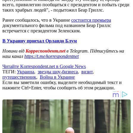
всего, привилегию пообщаться с президентом и побыть среди
таких храбрых людей", - подытожил Беар Гриллс.
Ранее сообщалось, что в Украине
состоится премьера
документального фильма под названием Беар Гриллс
встречается с президентом Зеленским.
В Украину приехал Орландо Блум
Новини від
Корреспондент.net
в Telegram. Підписуйтесь на
наш канал
https://t.me/korrespondentnet
Читайте Korrespondent.net в Google News
ТЕГИ:
Украина
,
звезды шоу-бизнеса
,
визит
,
путешественник
,
Война в Украине
Если вы заметили ошибку, выделите необходимый текст и
нажмите Ctrl+Enter, чтобы сообщить об этом редакции.