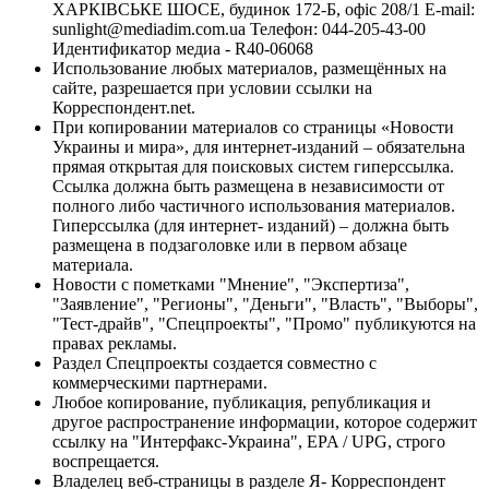
ХАРКІВСЬКЕ ШОСЕ, будинок 172-Б, офіс 208/1 E-mail:
sunlight@mediadim.com.ua
Телефон: 044-205-43-00
Идентификатор медиа - R40-06068
Использование любых материалов, размещённых на
сайте, разрешается при условии ссылки на
Корреспондент.net.
При копировании материалов со страницы «Новости
Украины и мира», для интернет-изданий – обязательна
прямая открытая для поисковых систем гиперссылка.
Ссылка должна быть размещена в независимости от
полного либо частичного использования материалов.
Гиперссылка (для интернет- изданий) – должна быть
размещена в подзаголовке или в первом абзаце
материала.
Новости с пометками "Мнение", "Экспертиза",
"Заявление", "Регионы", "Деньги", "Власть", "Выборы",
"Тест-драйв", "Спецпроекты", "Промо" публикуются на
правах рекламы.
Раздел Спецпроекты создается совместно с
коммерческими партнерами.
Любое копирование, публикация, републикация и
другое распространение информации, которое содержит
ссылку на "Интерфакс-Украина", EPA / UPG, строго
воспрещается.
Владелец веб-страницы в разделе Я- Корреспондент