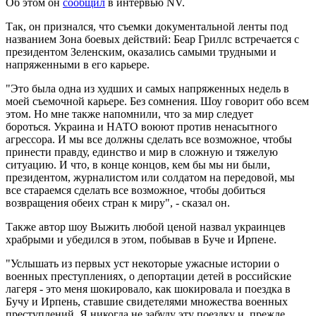
Об этом он
сообщил
в интервью NV.
Так, он признался, что съемки документальной ленты под
названием Зона боевых действий: Беар Гриллс встречается с
президентом Зеленским, оказались самыми трудными и
напряженными в его карьере.
"Это была одна из худших и самых напряженных недель в
моей съемочной карьере. Без сомнения. Шоу говорит обо всем
этом. Но мне также напомнили, что за мир следует
бороться. Украина и НАТО воюют против ненасытного
агрессора. И мы все должны сделать все возможное, чтобы
принести правду, единство и мир в сложную и тяжелую
ситуацию. И что, в конце концов, кем бы мы ни были,
президентом, журналистом или солдатом на передовой, мы
все стараемся сделать все возможное, чтобы добиться
возвращения обеих стран к миру", - сказал он.
Также автор шоу Выжить любой ценой назвал украинцев
храбрыми и убедился в этом, побывав в Буче и Ирпене.
"Услышать из первых уст некоторые ужасные истории о
военных преступлениях, о депортации детей в российские
лагеря - это меня шокировало, как шокировала и поездка в
Бучу и Ирпень, ставшие свидетелями множества военных
преступлений. Я никогда не забуду эту поездку и, прежде