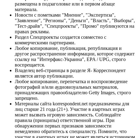
размещена в подзаголовке или в первом абзаце
материала.
Новости с пометками "Мнение", "Экспертиза",
"Заявление", "Регионы", "Деньги", "Власть", "Выборы",
"Тест-драйв", "Спецпроекты", "Промо" публикуются на
правах рекламы.
Раздел Спецпроекты создается совместно с
коммерческими партнерами.
Любое копирование, публикация, републикация и
другое распространение информации, которое содержит
ссылку на "Интерфакс-Украина", EPA / UPG, строго
воспрещается.
Владелец веб-страницы в разделе Я- Корреспондент
является автор публикации.
Любое копирование, перепечатка и воспроизведение
фотографий и/или аудиовизуальных материалов,
принадлежащих правообладателю Getty Images, строго
запрещено.
Материалы сайта korrespondent.net предназначены для
лиц старше 21 года (21+). Участие в азартных играх
может вызвать игровую зависимость. Соблюдайте
правила (принципы) ответственной игры. При
обнаружении первых признаков зависимости
немедленно обратитесь к специалисту. Помните, что
участие в азартных играх не может являться источником