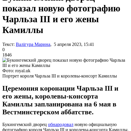
показал новую фотографию
Чарльза III и его жены
Камиллы
Текст:
Валігура Марина
, 5 апреля 2023, 15:41
0
1846
Фото: royal.uk
Портрет короля Чарльза III и королевы-консорт Камиллы
Церемония коронации Чарльза III и
его жены, королевы-консорта
Камиллы запланирована на 6 мая в
Вестминстерском аббатстве.
Букингемский дворец
обнародовал
новую официальную
фотографию короля Чарльза III и королевы-консорта Камиллы.