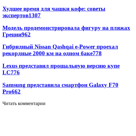
Худшее время для чашки кофе: советы
экспертов
1307
Модель продемонстрировала фигуру на пляжах
Греции
962
Гибридный Nissan Qashqai e-Power проехал
рекордные 2000 км на одном баке
778
Lexus представил прощальную версию купе
LC
776
Samsung представила смартфон Galaxy F70
Pro
662
Читать комментарии