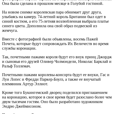
Она была сделана в прошлом месяце в Голубой гостиной.
На новом снимке королевская пара обнимает друг друга,
улыбаясь на камеру. 74-летний король Британии был одет в
синий костюм, а его 75-летняя возлюбленная выбрала платье
синего цвета. Дополнила она свой образ подвеской из
жемчуга.
Вместе с фотографией были объявлены, восемь Пажей
Почета, которые будут сопровождать Их Величеств во время
службы коронации.
Так, почетными пажами короля будут его внук принц Джордж
и сыновья его друзей Оливер Чолмондели, Николас Барклай и
Ральф Толлемач.
Почетными пажами королевы-консорта будут ее внуки, Гас и
Луи Лопес и Фредди Паркер-Боулз, а также ее внучатый
племянник Артур Эллиот.
Кроме того Букингемский дворец поделился приглашением
на коронацию, которое в свое время будет разослано более чем
двум тысячам гостям. Оно было разработано художником
Эндрю Джеймисоном.