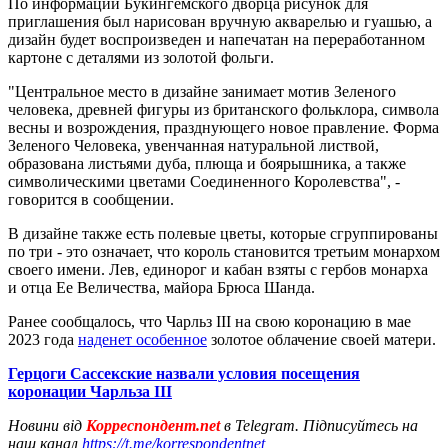
По информации Букингемского дворца рисунок для
приглашения был нарисован вручную акварелью и гуашью, а
дизайн будет воспроизведен и напечатан на переработанном
картоне с деталями из золотой фольги.
"Центральное место в дизайне занимает мотив Зеленого
человека, древней фигуры из британского фольклора, символа
весны и возрождения, празднующего новое правление. Форма
Зеленого Человека, увенчанная натуральной листвой,
образована листьями дуба, плюща и боярышника, а также
символическими цветами Соединенного Королевства", -
говорится в сообщении.
В дизайне также есть полевые цветы, которые сгруппированы
по три - это означает, что король становится третьим монархом
своего имени. Лев, единорог и кабан взяты с гербов монарха
и отца Ее Величества, майора Брюса Шанда.
Ранее сообщалось, что Чарльз III на свою коронацию в мае
2023 года
наденет особенное
золотое облачение своей матери.
Герцоги Сассекские назвали условия посещения
коронации Чарльза III
Новини від
Корреспондент.net
в Telegram. Підписуйтесь на
наш канал
https://t.me/korrespondentnet