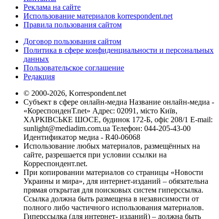
Реклама на сайте
Использование материалов korrespondent.net
Правила пользования сайтом
Договор пользования сайтом
Политика в сфере конфиденциальности и персональных
данных
Пользовательское соглашение
Редакция
© 2000-2026, Korrespondent.net
Субъект в сфере онлайн-медиа Название онлайн-медиа -
«КореспонденТ.net» Адрес: 02091, місто Київ,
ХАРКІВСЬКЕ ШОСЕ, будинок 172-Б, офіс 208/1 E-mail:
sunlight@mediadim.com.ua
Телефон: 044-205-43-00
Идентификатор медиа - R40-06068
Использование любых материалов, размещённых на
сайте, разрешается при условии ссылки на
Корреспондент.net.
При копировании материалов со страницы «Новости
Украины и мира», для интернет-изданий – обязательна
прямая открытая для поисковых систем гиперссылка.
Ссылка должна быть размещена в независимости от
полного либо частичного использования материалов.
Гиперссылка (для интернет- изданий) – должна быть