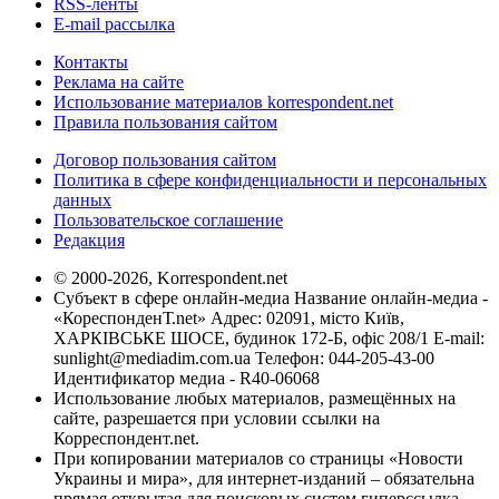
RSS-ленты
E-mail рассылка
Контакты
Реклама на сайте
Использование материалов korrespondent.net
Правила пользования сайтом
Договор пользования сайтом
Политика в сфере конфиденциальности и персональных
данных
Пользовательское соглашение
Редакция
© 2000-2026, Korrespondent.net
Субъект в сфере онлайн-медиа Название онлайн-медиа -
«КореспонденТ.net» Адрес: 02091, місто Київ,
ХАРКІВСЬКЕ ШОСЕ, будинок 172-Б, офіс 208/1 E-mail:
sunlight@mediadim.com.ua
Телефон: 044-205-43-00
Идентификатор медиа - R40-06068
Использование любых материалов, размещённых на
сайте, разрешается при условии ссылки на
Корреспондент.net.
При копировании материалов со страницы «Новости
Украины и мира», для интернет-изданий – обязательна
прямая открытая для поисковых систем гиперссылка.