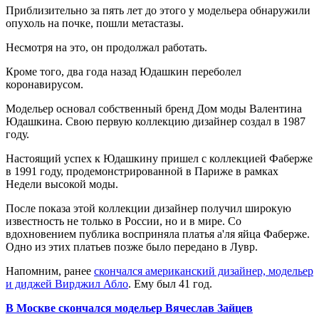
Приблизительно за пять лет до этого у модельера обнаружили
опухоль на почке, пошли метастазы.
Несмотря на это, он продолжал работать.
Кроме того, два года назад Юдашкин переболел
коронавирусом.
Модельер основал собственный бренд Дом моды Валентина
Юдашкина. Свою первую коллекцию дизайнер создал в 1987
году.
Настоящий успех к Юдашкину пришел с коллекцией Фаберже
в 1991 году, продемонстрированной в Париже в рамках
Недели высокой моды.
После показа этой коллекции дизайнер получил широкую
известность не только в России, но и в мире. Со
вдохновением публика восприняла платья а'ля яйца Фаберже.
Одно из этих платьев позже было передано в Лувр.
Напомним, ранее
скончался американский дизайнер, модельер
и диджей Вирджил Абло
. Ему был 41 год.
В Москве скончался модельер Вячеслав Зайцев