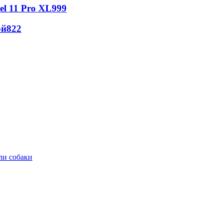
l 11 Pro XL
999
ой
822
ли собаки