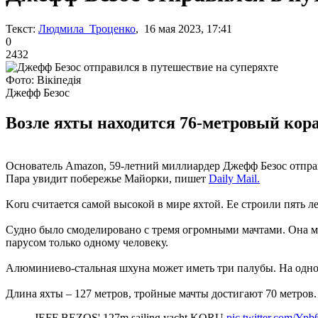
Текст:
Людмила Троценко
, 16 мая 2023, 17:41
0
2432
Фото: Вікіпедія
Джефф Безос
Возле яхты находится 76-метровый кора
Основатель Amazon, 59-летний миллиардер Джефф Безос отправ
Пара увидит побережье Майорки, пишет
Daily Mail.
Koru считается самой высокой в мире яхтой. Ее строили пять л
Судно было смоделировано с тремя огромными мачтами. Она мож
парусом только одному человеку.
Алюминиево-стальная шхуна может иметь три палубы. На одной
Длина яхты – 127 метров, тройные мачты достигают 70 метров.
JEFF BEZOS' 127m sailing yacht KORU
pic.twitter.com/Y