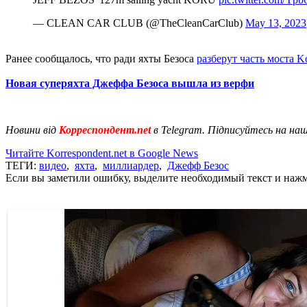
— CLEAN CAR CLUB (@TheCleanCarClub)
May 13, 2023
Ранее сообщалось, что ради яхты Безоса
разберут часть моста K
Новая суперяхта Джеффа Безоса вышла из верфи
Новини від
Корреспондент.net
в Telegram. Підписуйтесь на на
Читайте Korrespondent.net в Google News
ТЕГИ:
видео
,
яхта
,
миллиардер
,
Джефф Безос
Если вы заметили ошибку, выделите необходимый текст и нажми