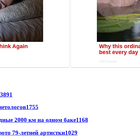
3891
иетологов
1755
дные 2000 км на одном баке
1168
ото 79-летней артистки
1029