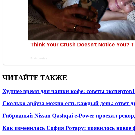
ЧИТАЙТЕ ТАКЖЕ
Худшее время для чашки кофе: советы экспертов
1
Сколько арбуза можно есть каждый день: ответ д
Гибридный Nissan Qashqai e-Power проехал рекор
Как изменилась София Ротару: появилось новое ф