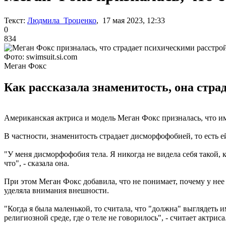
Текст:
Людмила Троценко
, 17 мая 2023, 12:33
0
834
Фото: swimsuit.si.com
Меган Фокс
Как рассказала знаменитость, она страд
Американская актриса и модель Меган Фокс призналась, что и
В частности, знаменитость страдает дисморфофобией, то есть е
"У меня дисморфофобия тела. Я никогда не видела себя такой, 
что", - сказала она.
При этом Меган Фокс добавила, что не понимает, почему у нее в
уделяла внимания внешности.
"Когда я была маленькой, то считала, что "должна" выглядеть и
религиозной среде, где о теле не говорилось", - считает актриса