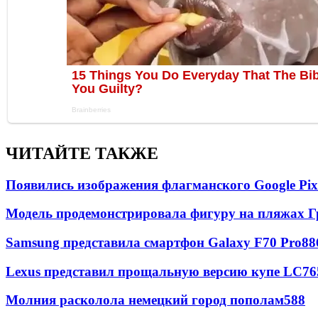
ЧИТАЙТЕ ТАКЖЕ
Появились изображения флагманского Google Pixe
Модель продемонстрировала фигуру на пляжах Г
Samsung представила смартфон Galaxy F70 Pro
88
Lexus представил прощальную версию купе LC
76
Молния расколола немецкий город пополам
588