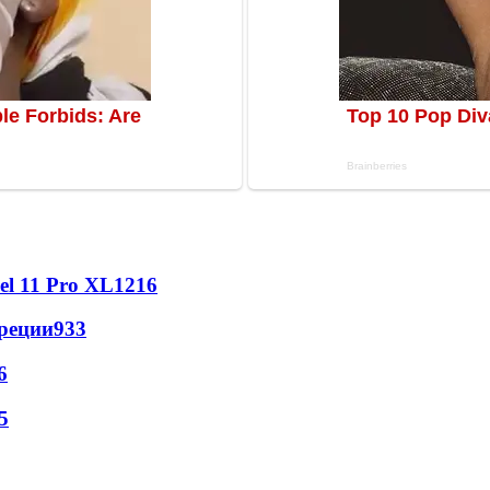
l 11 Pro XL
1216
реции
933
6
5