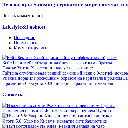
Телевизоры Samsung первыми в мире получат т
Читать комментарии
Lifestyle&Fashion
Последние
Популярные
Комментируемые
Кейт Бекинсейл объединила йогу с эффектным образом
Платье Уитни Хьюстон продадут на аукционе
Гайтана опубликовала редкий семейный кадр с 9-летней дочер
Рианна поразила роскошным образом на карнавале в родном Ба
Праздники 6 августа 2026: история, традиции, именины
Сюжеты
Изменения в армии РФ: что стоит за решением Путина
Итоги 5.8: Удар по Киеву и нехватка антибаллистики