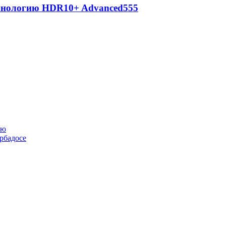
ехнологию HDR10+ Advanced
555
ью
рбадосе