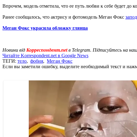
Впрочем, модель отметила, что ее путь любви к себе будет до к
Ранее сообщалось, что актрису и фотомодель Меган Фокс
запо
Меган Фокс украсила обложку глянца
Новини від
Корреспондент.net
в Telegram. Підписуйтесь на на
Читайте Korrespondent.net в Google News
ТЕГИ:
тело
,
фобия
,
Меган Фокс
Если вы заметили ошибку, выделите необходимый текст и нажми