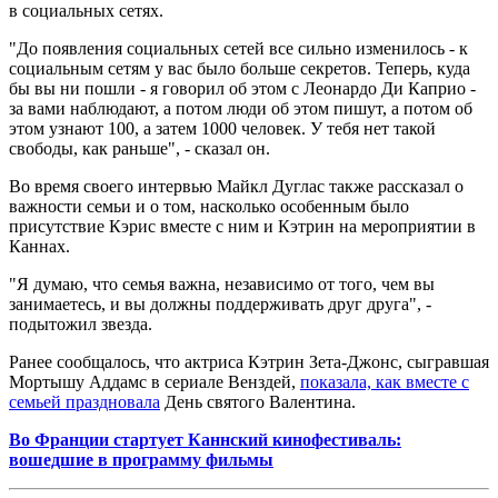
в социальных сетях.
"До появления социальных сетей все сильно изменилось - к
социальным сетям у вас было больше секретов. Теперь, куда
бы вы ни пошли - я говорил об этом с Леонардо Ди Каприо -
за вами наблюдают, а потом люди об этом пишут, а потом об
этом узнают 100, а затем 1000 человек. У тебя нет такой
свободы, как раньше", - сказал он.
Во время своего интервью Майкл Дуглас также рассказал о
важности семьи и о том, насколько особенным было
присутствие Кэрис вместе с ним и Кэтрин на мероприятии в
Каннах.
"Я думаю, что семья важна, независимо от того, чем вы
занимаетесь, и вы должны поддерживать друг друга", -
подытожил звезда.
Ранее сообщалось, что актриса Кэтрин Зета-Джонс, сыгравшая
Мортышу Аддамс в сериале Венздей,
показала, как вместе с
семьей праздновала
День святого Валентина.
Во Франции стартует Каннский кинофестиваль:
вошедшие в программу фильмы