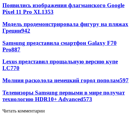
Появились изображения флагманского Google
Pixel 11 Pro XL
1353
Модель продемонстрировала фигуру на пляжах
Греции
942
Samsung представила смартфон Galaxy F70
Pro
887
Lexus представил прощальную версию купе
LC
770
Молния расколола немецкий город пополам
597
Телевизоры Samsung первыми в мире получат
технологию HDR10+ Advanced
573
Читать комментарии