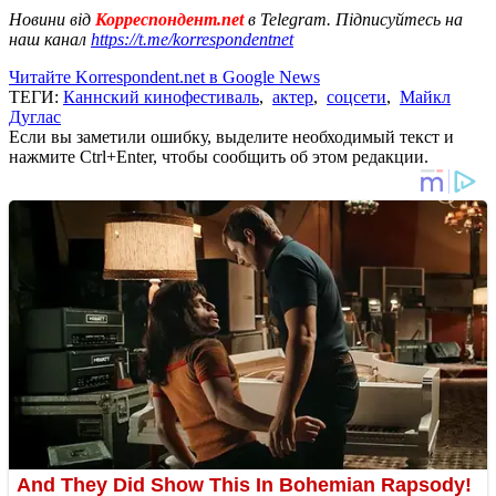
Новини від
Корреспондент.net
в Telegram. Підписуйтесь на
наш канал
https://t.me/korrespondentnet
Читайте Korrespondent.net в Google News
ТЕГИ:
Каннский кинофестиваль
,
актер
,
соцсети
,
Майкл
Дуглас
Если вы заметили ошибку, выделите необходимый текст и
нажмите Ctrl+Enter, чтобы сообщить об этом редакции.