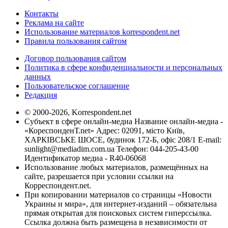
Контакты
Реклама на сайте
Использование материалов korrespondent.net
Правила пользования сайтом
Договор пользования сайтом
Политика в сфере конфиденциальности и персональных
данных
Пользовательское соглашение
Редакция
© 2000-2026, Korrespondent.net
Субъект в сфере онлайн-медиа Название онлайн-медиа -
«КореспонденТ.net» Адрес: 02091, місто Київ,
ХАРКІВСЬКЕ ШОСЕ, будинок 172-Б, офіс 208/1 E-mail:
sunlight@mediadim.com.ua
Телефон: 044-205-43-00
Идентификатор медиа - R40-06068
Использование любых материалов, размещённых на
сайте, разрешается при условии ссылки на
Корреспондент.net.
При копировании материалов со страницы «Новости
Украины и мира», для интернет-изданий – обязательна
прямая открытая для поисковых систем гиперссылка.
Ссылка должна быть размещена в независимости от