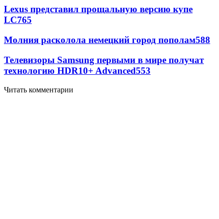
Lexus представил прощальную версию купе
LC
765
Молния расколола немецкий город пополам
588
Телевизоры Samsung первыми в мире получат
технологию HDR10+ Advanced
553
Читать комментарии