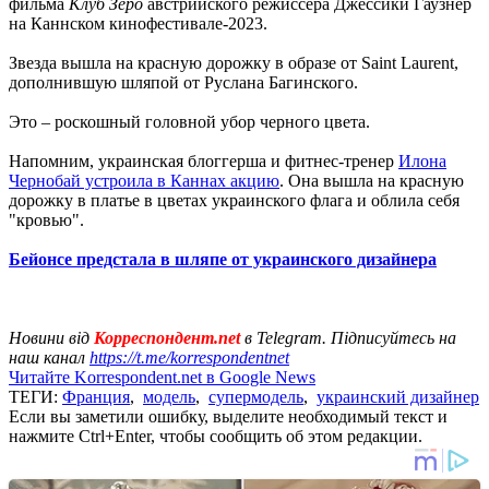
фильма
Клуб Зеро
австрийского режиссера Джессики Гаузнер
на Каннском кинофестивале-2023.
Звезда вышла на красную дорожку в образе от Saint Laurent,
дополнившую шляпой от Руслана Багинского.
Это – роскошный головной убор черного цвета.
Напомним, украинская блоггерша и фитнес-тренер
Илона
Чернобай устроила в Каннах акцию
. Она вышла на красную
дорожку в платье в цветах украинского флага и облила себя
"кровью".
Бейонсе предстала в шляпе от украинского дизайнера
Новини від
Корреспондент.net
в Telegram. Підписуйтесь на
наш канал
https://t.me/korrespondentnet
Читайте Korrespondent.net в Google News
ТЕГИ:
Франция
,
модель
,
супермодель
,
украинский дизайнер
Если вы заметили ошибку, выделите необходимый текст и
нажмите Ctrl+Enter, чтобы сообщить об этом редакции.