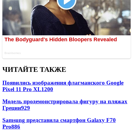
ЧИТАЙТЕ ТАКЖЕ
Появились изображения флагманского Google
Pixel 11 Pro XL
1200
Модель продемонстрировала фигуру на пляжах
Греции
929
Samsung представила смартфон Galaxy F70
Pro
886