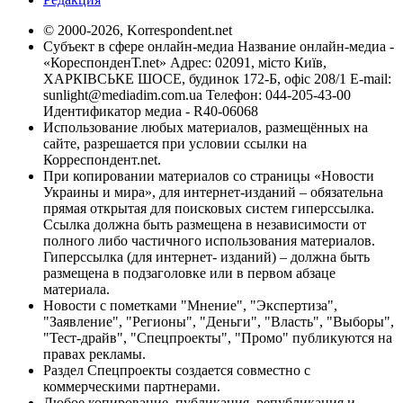
© 2000-2026, Korrespondent.net
Субъект в сфере онлайн-медиа Название онлайн-медиа -
«КореспонденТ.net» Адрес: 02091, місто Київ,
ХАРКІВСЬКЕ ШОСЕ, будинок 172-Б, офіс 208/1 E-mail:
sunlight@mediadim.com.ua
Телефон: 044-205-43-00
Идентификатор медиа - R40-06068
Использование любых материалов, размещённых на
сайте, разрешается при условии ссылки на
Корреспондент.net.
При копировании материалов со страницы «Новости
Украины и мира», для интернет-изданий – обязательна
прямая открытая для поисковых систем гиперссылка.
Ссылка должна быть размещена в независимости от
полного либо частичного использования материалов.
Гиперссылка (для интернет- изданий) – должна быть
размещена в подзаголовке или в первом абзаце
материала.
Новости с пометками "Мнение", "Экспертиза",
"Заявление", "Регионы", "Деньги", "Власть", "Выборы",
"Тест-драйв", "Спецпроекты", "Промо" публикуются на
правах рекламы.
Раздел Спецпроекты создается совместно с
коммерческими партнерами.
Любое копирование, публикация, републикация и