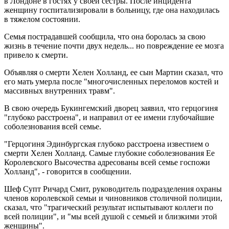
в Лондоне в гостях у своей сестры. После инцидента
женщину госпитализировали в больницу, где она находилась
в тяжелом состоянии.
Семья пострадавшей сообщила, что она боролась за свою
жизнь в течение почти двух недель... но повреждение ее мозга
привело к смерти.
Объявляя о смерти Хелен Холланд, ее сын Мартин сказал, что
его мать умерла после "многочисленных переломов костей и
массивных внутренних травм".
В свою очередь Букингемский дворец заявил, что герцогиня
"глубоко расстроена", и направил от ее имени глубочайшие
соболезнования всей семье.
"Герцогиня Эдинбургская глубоко расстроена известием о
смерти Хелен Холланд. Самые глубокие соболезнования Ее
Королевского Высочества адресованы всей семье госпожи
Холланд", - говорится в сообщении.
Шеф Супт Ричард Смит, руководитель подразделения охраны
членов королевской семьи и чиновников столичной полиции,
сказал, что "трагический результат испытывают коллеги по
всей полиции", и "мы всей душой с семьей и близкими этой
женщины".