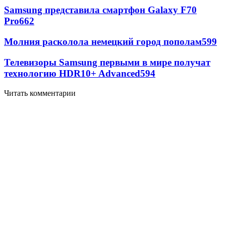
Samsung представила смартфон Galaxy F70
Pro
662
Молния расколола немецкий город пополам
599
Телевизоры Samsung первыми в мире получат
технологию HDR10+ Advanced
594
Читать комментарии