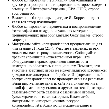
Любое копирование, публикация, републикация и
другое распространение информации, которое содержит
ссылку на "Интерфакс-Украина", EPA / UPG, строго
воспрещается.
Владелец веб-страницы в разделе Я- Корреспондент
является автор публикации.
Любое копирование, перепечатка и воспроизведение
фотографий и/или аудиовизуальных материалов,
принадлежащих правообладателю Getty Images, строго
запрещено.
Материалы сайта korrespondent.net предназначены для
лиц старше 21 года (21+). Участие в азартных играх
может вызвать игровую зависимость. Соблюдайте
правила (принципы) ответственной игры. При
обнаружении первых признаков зависимости
немедленно обратитесь к специалисту. Помните, что
участие в азартных играх не может являться источником
доходов или альтернативой работе. Информационный
ресурс korrespondent.net не проводит игры на реальные
и/или виртуальные деньги, сайт не принимает ни в
какой форме оплату ставок и других платежей, которые
связаны/могут быть связаны с азартными играми,
букмекерами или тотализаторами. Какие-либо
материалы на информационном ресурсе
korrespondent.net публикуются исключительно в