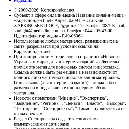
Редакция
© 2000-2026, Korrespondent.net
Субъект в сфере онлайн-медиа Название онлайн-медиа -
«КореспонденТ.net» Адрес: 02091, місто Київ,
ХАРКІВСЬКЕ ШОСЕ, будинок 172-Б, офіс 208/1 E-mail:
sunlight@mediadim.com.ua
Телефон: 044-205-43-00
Идентификатор медиа - R40-06068
Использование любых материалов, размещённых на
сайте, разрешается при условии ссылки на
Корреспондент.net.
При копировании материалов со страницы «Новости
Украины и мира», для интернет-изданий – обязательна
прямая открытая для поисковых систем гиперссылка.
Ссылка должна быть размещена в независимости от
полного либо частичного использования материалов.
Гиперссылка (для интернет- изданий) – должна быть
размещена в подзаголовке или в первом абзаце
материала.
Новости с пометками "Мнение", "Экспертиза",
"Заявление", "Регионы", "Деньги", "Власть", "Выборы",
"Тест-драйв", "Спецпроекты", "Промо" публикуются на
правах рекламы.
Раздел Спецпроекты создается совместно с
коммерческими партнерами.