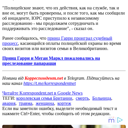
"Полицейские знают, что их действия, как на службе, так и
вне ее, могут быть проверены, и после того, как мы сообщили
об инциденте, IOPC приступило к независимому
расследованию - мы продолжаем сотрудничать и
поддерживать это расследование", - сказал он.
Ранее сообщалось, что
принц Гарри проиграл судебный
процесс
, касающийся оплаты полицейской охраны во время
своих визитов или визитов семьи в Великобританию.
Принц Гарри и Меган Маркл пожаловались на
преследование папарацци
Новини від
Корреспондент.net
в Telegram. Підписуйтесь на
наш канал
https://t.me/korrespondentnet
Читайте Korrespondent.net в Google News
ТЕГИ:
королевская семья Британии
,
смерть
,
Больница
,
авария
,
травма
,
женщина
,
кортеж
Если вы заметили ошибку, выделите необходимый текст и
нажмите Ctrl+Enter, чтобы сообщить об этом редакции.