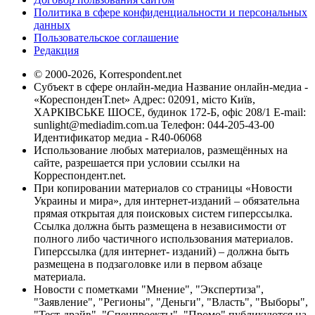
Политика в сфере конфиденциальности и персональных
данных
Пользовательское соглашение
Редакция
© 2000-2026, Korrespondent.net
Субъект в сфере онлайн-медиа Название онлайн-медиа -
«КореспонденТ.net» Адрес: 02091, місто Київ,
ХАРКІВСЬКЕ ШОСЕ, будинок 172-Б, офіс 208/1 E-mail:
sunlight@mediadim.com.ua
Телефон: 044-205-43-00
Идентификатор медиа - R40-06068
Использование любых материалов, размещённых на
сайте, разрешается при условии ссылки на
Корреспондент.net.
При копировании материалов со страницы «Новости
Украины и мира», для интернет-изданий – обязательна
прямая открытая для поисковых систем гиперссылка.
Ссылка должна быть размещена в независимости от
полного либо частичного использования материалов.
Гиперссылка (для интернет- изданий) – должна быть
размещена в подзаголовке или в первом абзаце
материала.
Новости с пометками "Мнение", "Экспертиза",
"Заявление", "Регионы", "Деньги", "Власть", "Выборы",
"Тест-драйв", "Спецпроекты", "Промо" публикуются на