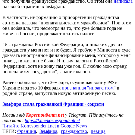
что получила французское гражданство. Об этом она
написала
на своей странице в Instagram.
В частности, информацию о приобретении гражданства
артистка назвала "пропагандистским мракобесием". При этом
она добавила, что несмотря на то, что уже больше года не
живет в России, продолжает платить налоги.
"Я - гражданка Российской Федерации, и никаких других
гражданств у меня нет и не будет. Я требую у Минюста в суде
доказать иностранное финансирование меня, которого у меня
никогда в жизни не было. Я плачу налоги в Российской
Федерации, хотя не живу там уже год. Я люблю мою страну,
но ненавижу государство", - написала она.
Ранее сообщалось, что Земфира, осудившая войну РФ в
Украине и за это 10 февраля
признанная "иноагентом"
в
родной стране, выпустила новую антивоенную песню.
Земфира стала гражданкой Франции - соцсети
Новини від
Кореспондент.net
у Telegram. Підписуйтесь на
наш канал
https://t.me/korrespondentnet
Читайте Korrespondent.net в Google News
ТЕГИ:
Франция
,
Земфира
,
гражданство
,
певица