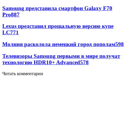
Samsung представила смартфон Galaxy F70
Pro
887
Lexus представил прощальную версию купе
LC
771
Молния расколола немецкий город пополам
598
Телевизоры Samsung первыми в мире получат
технологию HDR10+ Advanced
578
Читать комментарии