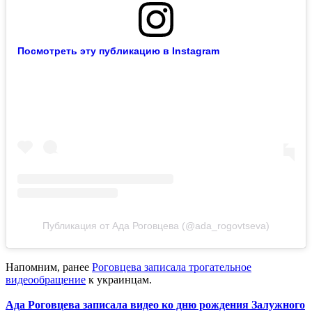
Посмотреть эту публикацию в Instagram
Публикация от Ада Роговцева (@ada_rogovtseva)
Напомним, ранее
Роговцева записала трогательное
видеообращение
к украинцам.
Ада Роговцева записала видео ко дню рождения Залужного