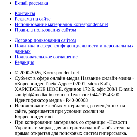
E-mail рассылка
Контакты
Реклама на сайте
Использование материалов korrespondent.net
Правила пользования сайтом
Договор пользования сайтом
Политика в сфере конфиденциальности и персональных
данных
Пользовательское соглашение
Редакция
© 2000-2026, Korrespondent.net
Субъект в сфере онлайн-медиа Название онлайн-медиа -
«КореспонденТ.net» Адрес: 02091, місто Київ,
ХАРКІВСЬКЕ ШОСЕ, будинок 172-Б, офіс 208/1 E-mail:
sunlight@mediadim.com.ua
Телефон: 044-205-43-00
Идентификатор медиа - R40-06068
Использование любых материалов, размещённых на
сайте, разрешается при условии ссылки на
Корреспондент.net.
При копировании материалов со страницы «Новости
Украины и мира», для интернет-изданий – обязательна
прямая открытая для поисковых систем гиперссылка.