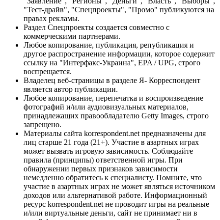
"Заявление", "Регионы", "Деньги", "Власть", "Выборы",
"Тест-драйв", "Спецпроекты", "Промо" публикуются на
правах рекламы.
Раздел Спецпроекты создается совместно с
коммерческими партнерами.
Любое копирование, публикация, републикация и
другое распространение информации, которое содержит
ссылку на "Интерфакс-Украина", EPA / UPG, строго
воспрещается.
Владелец веб-страницы в разделе Я- Корреспондент
является автор публикации.
Любое копирование, перепечатка и воспроизведение
фотографий и/или аудиовизуальных материалов,
принадлежащих правообладателю Getty Images, строго
запрещено.
Материалы сайта korrespondent.net предназначены для
лиц старше 21 года (21+). Участие в азартных играх
может вызвать игровую зависимость. Соблюдайте
правила (принципы) ответственной игры. При
обнаружении первых признаков зависимости
немедленно обратитесь к специалисту. Помните, что
участие в азартных играх не может являться источником
доходов или альтернативой работе. Информационный
ресурс korrespondent.net не проводит игры на реальные
и/или виртуальные деньги, сайт не принимает ни в