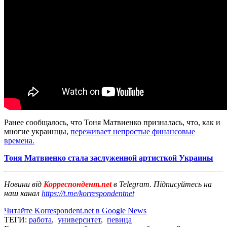
Ранее сообщалось, что Тоня Матвиенко призналась, что, как и
многие украинцы,
переживает непростые финансовые
времена.
Тоня Матвиенко стала заслуженной артисткой Украины
Новини від
Корреспондент.net
в Telegram. Підписуйтесь на
наш канал
https://t.me/korrespondentnet
Читайте Korrespondent.net в Google News
ТЕГИ:
работа
,
университет
,
певица