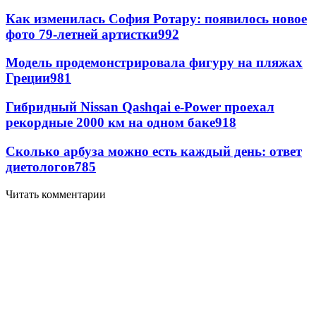
Как изменилась София Ротару: появилось новое
фото 79-летней артистки
992
Модель продемонстрировала фигуру на пляжах
Греции
981
Гибридный Nissan Qashqai e-Power проехал
рекордные 2000 км на одном баке
918
Сколько арбуза можно есть каждый день: ответ
диетологов
785
Читать комментарии