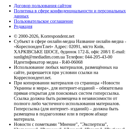
Договор пользования сайтом
Политика в сфере конфиденциальности и персональных
данных
Пользовательское соглашение
Редакция
© 2000-2026, Korrespondent.net
Субъект в сфере онлайн-медиа Название онлайн-медиа -
«КореспонденТ.net» Адрес: 02091, місто Київ,
ХАРКІВСЬКЕ ШОСЕ, будинок 172-Б, офіс 208/1 E-mail:
sunlight@mediadim.com.ua
Телефон: 044-205-43-00
Идентификатор медиа - R40-06068
Использование любых материалов, размещённых на
сайте, разрешается при условии ссылки на
Корреспондент.net.
При копировании материалов со страницы «Новости
Украины и мира», для интернет-изданий – обязательна
прямая открытая для поисковых систем гиперссылка.
Ссылка должна быть размещена в независимости от
полного либо частичного использования материалов.
Гиперссылка (для интернет- изданий) – должна быть
размещена в подзаголовке или в первом абзаце
материала.
Новости с пометками "Мнение", "Экспертиза",