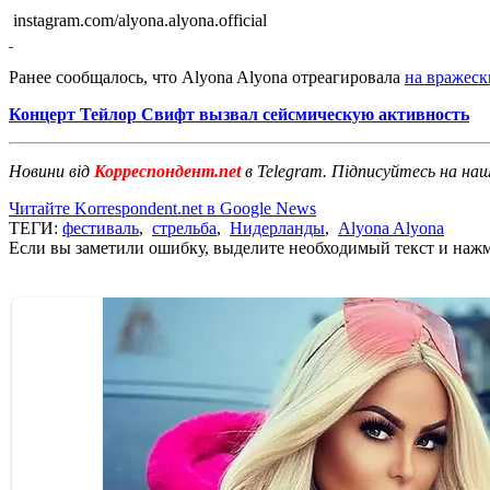
instagram.com/alyona.alyona.official
Ранее сообщалось, что Alyona Alyona отреагировала
на вражеск
Концерт Тейлор Свифт вызвал сейсмическую активность
Новини від
Корреспондент.net
в Telegram. Підписуйтесь на на
Читайте Korrespondent.net в Google News
ТЕГИ:
фестиваль
,
стрельба
,
Нидерланды
,
Alyona Alyona
Если вы заметили ошибку, выделите необходимый текст и нажми