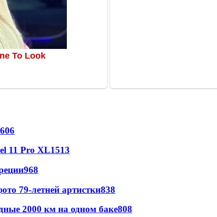
606
l 11 Pro XL
1513
реции
968
ото 79-летней артистки
838
дные 2000 км на одном баке
808