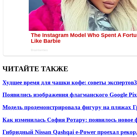
ЧИТАЙТЕ ТАКЖЕ
Худшее время для чашки кофе: советы экспертов
3
Появились изображения флагманского Google Pixe
Модель продемонстрировала фигуру на пляжах Г
Как изменилась София Ротару: появилось новое ф
Гибридный Nissan Qashqai e-Power проехал рекор