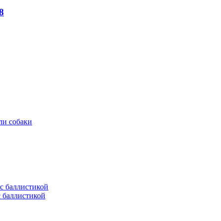
8
ли собаки
с баллистикой