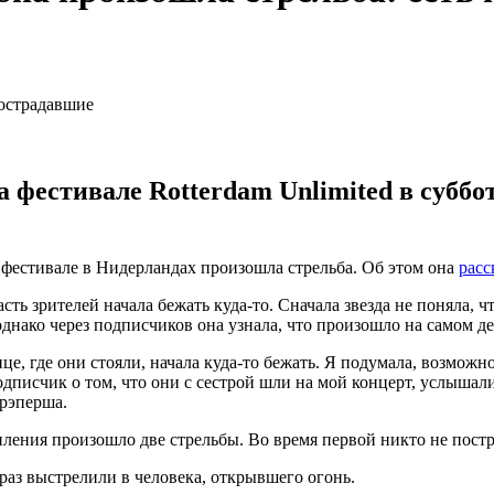
фестивале Rotterdam Unlimited в субботу
фестивале в Нидерландах произошла стрельба. Об этом она
расс
сть зрителей начала бежать куда-то. Сначала звезда не поняла, ч
днако через подписчиков она узнала, что произошло на самом де
нце, где они стояли, начала куда-то бежать. Я подумала, возможн
писчик о том, что они с сестрой шли на мой концерт, услышали 
 рэперша.
пления произошло две стрельбы. Во время первой никто не постра
раз выстрелили в человека, открывшего огонь.